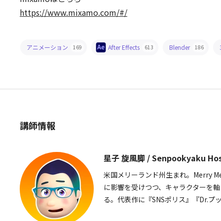
https://www.mixamo.com/#/
アニメーション
After Effects
Blender
169
613
186
講師情報
星子 旋風脚 / Senpookyaku Hos
米国メリーランド州生まれ。Merry 
に影響を受けつつ、キャラクターを軸
る。代表作に『SNSポリス』『Dr.