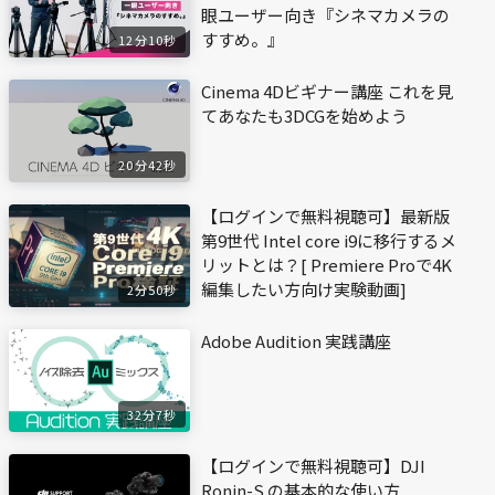
眼ユーザー向き『シネマカメラの
すすめ。』
12分10秒
Cinema 4Dビギナー講座 これを見
てあなたも3DCGを始めよう
20分42秒
【ログインで無料視聴可】最新版
第9世代 Intel core i9に移行するメ
リットとは？[ Premiere Proで4K
編集したい方向け実験動画]
2分50秒
Adobe Audition 実践講座
32分7秒
【ログインで無料視聴可】DJI
Ronin-S の基本的な使い方