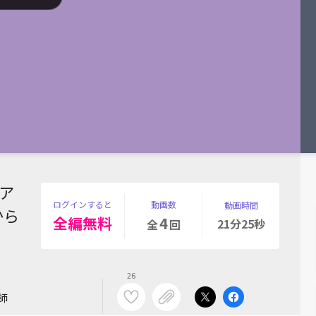
ア
ログインすると
動画数
動画時間
から
全編無料
4
21分25秒
全
回
26
師