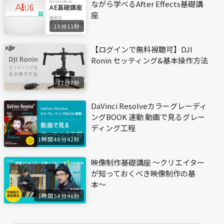
ながら学べるAfter Effects基礎講
座
15分11秒
【ログインで無料視聴可】DJI
Ronin セッティング&基本操作方法
27分7秒
DaVinci Resolveカラーグレーディ
ングBOOK 連動 動画で見るグレー
ディング工程
1時間48分42秒
映像制作基礎講座 〜クリエイター
が知っておくべき映像制作の基
本〜
1時間54分46秒