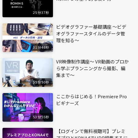
25分37秒
ビデオグラファー基礎講座 〜ビデ
オグラファースタイルのデータ管
理を知る〜
31分46秒
VR映像制作講座〜 VR動画のプロか
ら学ぶプランニングから撮影、編
集まで〜
55分50秒
ここからはじめる！Premiere Pro
ビギナーズ
53分55秒
【ログインで無料視聴可】プレミ
アプロとKONA4でHDR編集するに