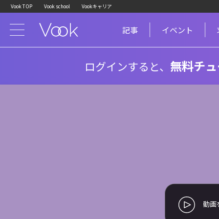
Vook TOP
Vook school
Vookキャリア
記事
イベント
無料チュ
ログインすると、
動画