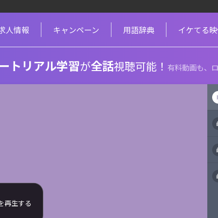
求人情報
キャンペーン
用語辞典
イケてる映
ートリアル学習
全話
が
視聴可能！
有料動画も、ロ
を再生する