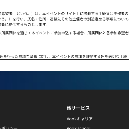
加希望者」という。）は、本イベントのサイト上に掲載する手続又は主催者の
いう。）を行い、氏名・住所・連絡先その他主催者の別途定める事項について
催者に提供するものとします。
の所属団体を通じて本イベントに参加申込する場合、所属団体と各参加希望者
申込を行った参加希望者に対し、本イベントの参加を許諾する旨を適切な手段
に係る契約（以下「本契約」という。）は、前項による通知をもって成立し、
加者」という。）するものとします。
において、必要に応じて、先着順や抽選等の申込方法を選択し、参加人数につ
ブルにより、参加申込ができない場合や、参加を許諾する旨その他の通知に遅
他サービス
損害に関し、主催者は一切責任を負わないものとし、また、第11条による
責めに帰すべき事由がある場合を除きます。
Vookキャリア
ーポリシー
Vook school