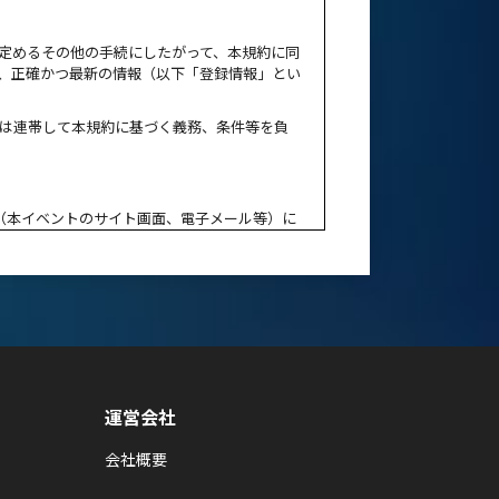
定めるその他の手続にしたがって、本規約に同
、正確かつ最新の情報（以下「登録情報」とい
は連帯して本規約に基づく義務、条件等を負
（本イベントのサイト画面、電子メール等）に
参加希望者は、本規約の定めにしたがい、本イ
いて制限等を設けることがあります。
れが生じた場合、これらの事由により参加者、
運営会社
イベントの中止等の場合も、これに準ずることと
会社概要