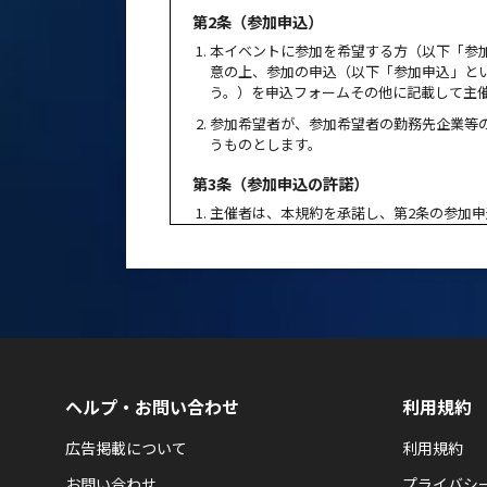
第2条（参加申込）
本イベントに参加を希望する方（以下「参
意の上、参加の申込（以下「参加申込」と
う。）を申込フォームその他に記載して主
参加希望者が、参加希望者の勤務先企業等
うものとします。
第3条（参加申込の許諾）
主催者は、本規約を承諾し、第2条の参加
て通知するものとします。
主催者と参加希望者間の本イベントの提供
ベントの参加者たる資格を取得（以下「参
主催者は、参加申込やそれらの許諾の手続
第4条（参加申込に関する免責）
通信回線やコンピューターシステム等のトラ
ヘルプ・お問い合わせ
利用規約
参加希望者及びこれに関連する第三者に生じた
します。ただし、いずれの場合も、主催者の
広告掲載について
利用規約
第5条（参加資格の譲渡、転売等の禁止）
お問い合わせ
プライバシ