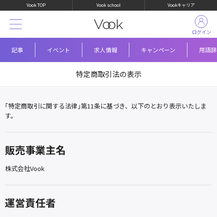
Vook TOP
Vook school
Vookキャリア
ログイン
記事
イベント
求人情報
キャンペーン
用語辞
特定商取引法の表示
｢特定商取引に関する法律｣第11条に基づき、以下のとおり表示いたしま
す。
販売事業主名
株式会社Vook
運営責任者