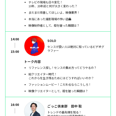
テレビの現場も日々変化！
10年、20年前と何が大きく変わった？
まだまだ改善してほしいよ、映像業界！
本当にあった撮影現場の怖い話👻
映像制作者として、殻を破った瞬間は？
14:00
SOLO
センスが良い人は絶対に知っているビデオグ
ラファー
15:00
トーク内容
リファレンス探し！センスの集め方ってどうやるの？
総クリエイター時代！
これからを生き残るためにはどうすればいいのか？
ファッションムービー！こだわるならこうしろ！
映像クリエイターとして、殻を破った瞬間は？
16:00
ごっこ倶楽部 田中 聡
トレンドの最先端を知る！
株式会社GOKKO代表取締役！