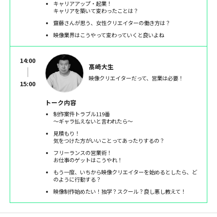
キャリアアップ・起業！
キャリアを築いて変わったことは？
齋藤さんが思う、女性クリエイターの働き方は？
映像業界はこうやって変わっていくと良いよね
14:00
髙崎大生
映像クリエイターだって、営業は必要！
15:00
トーク内容
制作案件トラブル119番
〜ギャラ払えないと言われたら〜
見積もり！
気をつけた方がいいことってあったりするの？
フリーランスの営業術！
お仕事のゲットはこうやれ！
もう一度、いちから映像クリエイターを始めるとしたら、ど
のように行動する？
映像制作始めたい！独学？スクール？良し悪し教えて！