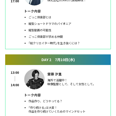
17:00
トーク内容
ごっこ倶楽部とは
縦型ショートドラマのパイオニア
縦型動画の可能性
ごっこ倶楽部が求める仲間
「総クリエイター時代」を生き抜くには？
DAY 2 7月10日(水)
13:00
齋藤 汐里
海外で活躍中！
映像監督として、そして女性として。
14:00
トーク内容
作品作り、どうやってる？
「作り続ける」は大変！
作品を作り続けていくためのマインドセット