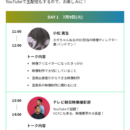
YouTubeで生配信もするので、お楽しみに！
DAY 1 7月9日(火)
11:00
小松 美生
エガちゃんねるのED担当の映像ディレクター
兼 バンドマン！
12:00
トーク内容
映像クリエイターになったきっかけ
映像制作で大切にしていること
音楽出身者だからできる映像制作
音楽系の映像制作に関わるには
13:00
テレビ朝日映像撮影部
YouTubeで話題！
VGTにも来る、映像業界の大金星！
14:00
トーク内容