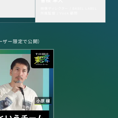
映像ディレクター / BABEL LABEL
所属監督 / Vook 顧問
ユーザー限定で公開）