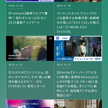
2025.12.10
2025.11.28
【Premiere】簡単マスクで驚
ワンマンスタイルでコンパクト
愕!? 使わずにはいられない
さを重視する映像作家・高嶋綾
2025最新アップデート
也が感じた「EOS C50」の魅力
とは？【CINEMA EOS
SYSTEM】
2025.11.21
2025.10.27
【FUJIFILM】フジフイルム、初
【Blender】スーパーリアルな
のシネマカメラ。その「色」は期
CG表現に定評あるKazuyaさ
待を超えるのか？—GFX
んがHP製クリエイター向け高
ETERNA 55 実写レポート
性能PCを検証。オリジナル創
作にこそ、高性能PCが必須な
理由とは？