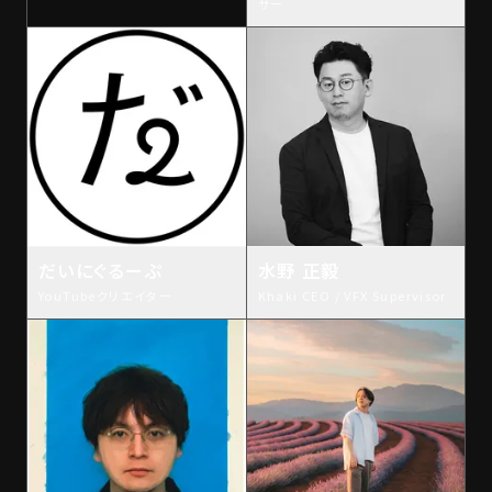
サー
だいにぐるーぷ
水野 正毅
YouTubeクリエイター
Khaki CEO / VFX Supervisor