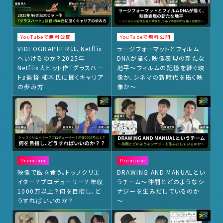
YouTubeで無料公開
YouTubeで無料公開
VIDEOGRAPHERは、Netflix
ラージフォーマットとフィルム
へいけるのか？2025年
DNAが描く、映像表現の新たな
Netflix大ヒット作『グラスハー
地平〜フィルムの記憶を継ぐ映
ト』監督 柿本氏に聞くキャリア
像か、シネマの新時代を拓く映
の歩み方
像か〜
Premium
Premium
映像で飯を食う。トップクリエ
DRAWING AND MANUALとい
イター？プロデューサー？年収
うチーム～仲間とどのようなシ
1000万以上？何を目指し、ど
ナジーを生みだしているのか
うすればいいのか？
～