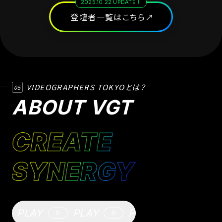
2025.10.22 UPDATE！
登壇者一覧はこちら
VIDEOGRAPHERS TOKYOとは？
05
ABOUT VGT
LAY
PLAY
PLAY
PLAY