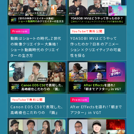
Premium
YouTubeで無料公開
動画はショートの時代。Z世代
YOASOBI MVはどうやって
の映像クリエイター大集結！
作ったのか？日本のアニメー
ショート動画時代のクリエイ
ション×クリエイティブの可能
ターの生き方
性を探る
YouTubeで無料公開
Premium
Canon EOS C50で表現した、
After Effectsを語れ！「朝まで
高嶋綾也こだわりの 『画』
アフター」 in VGT