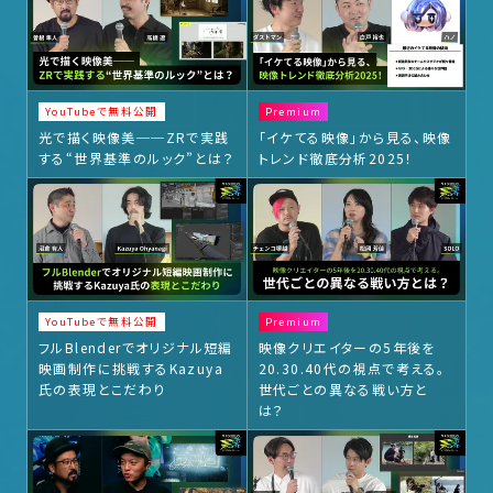
YouTubeで無料公開
Premium
光で描く映像美──ZRで実践
「イケてる映像」から見る、映像
する“世界基準のルック”とは？
トレンド徹底分析2025！
YouTubeで無料公開
Premium
フルBlenderでオリジナル短編
映像クリエイターの5年後を
映画制作に挑戦するKazuya
20.30.40代の視点で考える。
氏の表現とこだわり
世代ごとの異なる戦い方と
は？