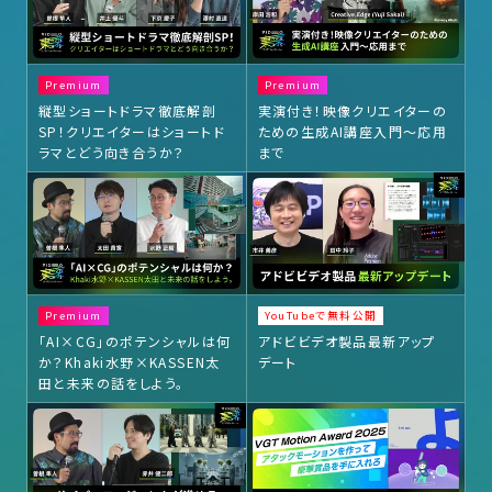
Premium
Premium
縦型ショートドラマ徹底解剖
実演付き！映像クリエイターの
SP！クリエイターはショートド
ための生成AI講座入門〜応用
ラマとどう向き合うか？
まで
Premium
YouTubeで無料公開
「AI×CG」のポテンシャルは何
アドビビデオ製品最新アップ
か？Khaki水野×KASSEN太
デート
田と未来の話をしよう。