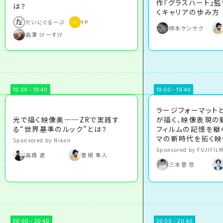
作『グラスハート』監
は？
くキャリアの歩み方
だいにぐるーぷ
YP
柿本ケンサク
高澤 けーすけ
19:00 - 19:40
19:00 - 19:40
ラージフォーマットと
光で描く映像美──ZRで実践す
が描く、映像表現の
る“世界基準のルック”とは？
フィルムの記憶を継
マの新時代を拓く映
Sponsored by Nikon
Sponsored by FUJIFIL
高橋 遼
曽根 隼人
三本菅 悠
20:00 - 20:40
20:00 - 20:40