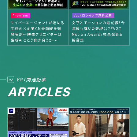
Premium
Vookログインで無料公開
サイバーエージェントが進める
文字とモーションの最前線！今
生成AI×企業CM最前線を徹
年最も輝いた表現は？『VGT
底解剖～映像クリエイターは
Motion Award』結果発表&
生成AIとどう向き合うか～
授賞式
VGT関連記事
02
ARTICLES