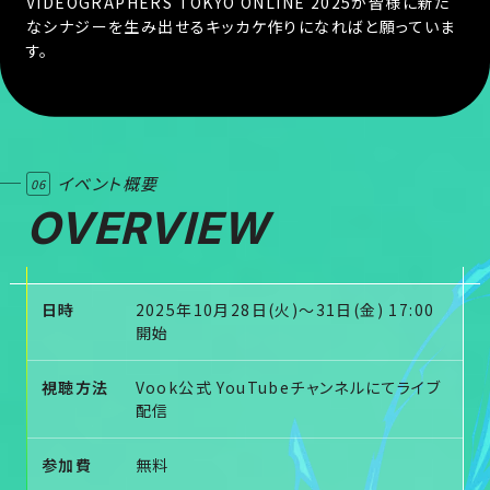
VIDEOGRAPHERS TOKYO ONLINE 2025が
皆様に新た
なシナジーを生み出せるキッカケ作りになればと願っていま
す。
イベント概要
06
OVERVIEW
日時
2025年10月28日(火)〜31日(金) 17:00
開始
視聴方法
Vook公式 YouTubeチャンネルにてライブ
配信
参加費
無料