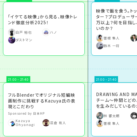
映像で飯を食う。ト
「イケてる映像」から見る、映像トレ
ター？プロデューサー
ンド徹底分析2025！
万以上？何を目指し
いのか？
白戸 裕也
ハノ
曽根 隼人
ダストマン
鈴木 一将
21:00 - 21:40
21:00 - 21:40
DRAWING AND 
フルBlenderでオリジナル短編映
チーム～仲間とどの
画制作に挑戦するKazuya氏の表
を生みだしているの
現とこだわり
Sponsored by 日本HP
林 響太朗
Kazuya
沼倉 有人
曽根 隼人
Ohyanagi