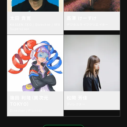
太田 貴寛
高澤 けーすけ
KASSEN CEO / Director / VFX
デジタルライフクリエイター
Supervisor
篠田 利隆（異次元
松岡 芳佳
TOKYO）
ディレクター
Director / Planner