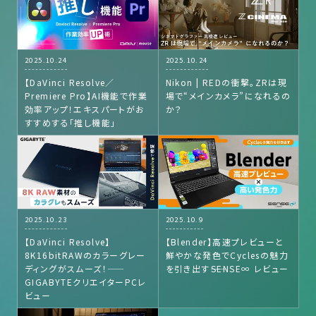
2025.10.24
2025.10.24
【DaVinci Resolve／
Nikon | REDの衝撃。ZRは現
Premiere Pro】AI機能で作業
場で“メインカメラ”になれるの
効率アップ！エキスパートがお
か？
すすめする「推し機能」
2025.10.23
2025.10.9
【DaVinci Resolve】
【Blender】高速プレビューと
8K16bitRAWのカラーグレー
鮮やかな発色でCyclesの魅力
ディングがスムーズ！――
を引き出す――SENSE∞ レビュー
GIGABYTEクリエイターPCレ
ビュー