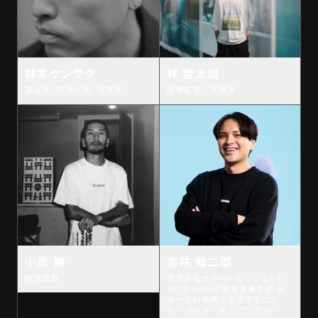
柿本ケンサク
林 響太朗
演出家。映像作家。写真家。
映像監督 / 写真家
小原 穣
赤井 健二郎
映像監督
株式会社サイバーエージェント
クリエイティブ新規事業本部 日
本一のAI動画を追求するセン
ター センター長 / プロデュー