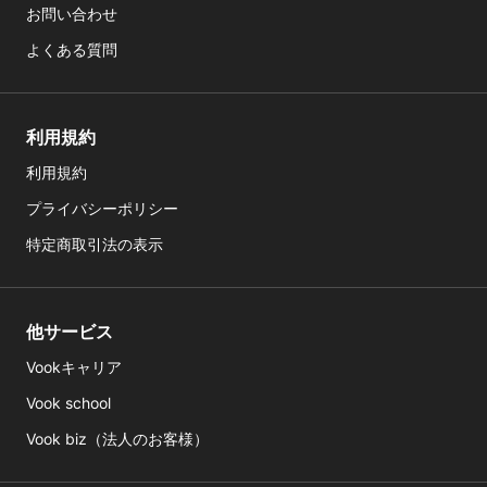
お問い合わせ
よくある質問
利用規約
利用規約
プライバシーポリシー
特定商取引法の表示
他サービス
Vookキャリア
Vook school
Vook biz（法人のお客様）