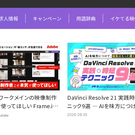
求人情報
キャンペーン
用語辞典
イケてる映
ワークメインの映像制作
DaVinci Resolve 21 実
ってほしい Frame.io
ニック9選 ― AIを味方につ
ボードーNAB Show 2026で
はもっと速くなる
2026.08.05
Adobe
に使える"アップデート