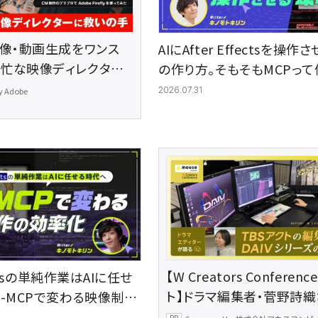
画像・動画生成をワンス
AIにAfter Effectsを操
多忙な映像ディレクター
の作り方。そもそもMCPって
ール―CM制作のプリプ
AIとAeをつなぐまで
2026.07.31
y Adobe
 Fireflyを使ってみた
【W Creators Conferen
fectsの単純作業はAIに任せ
ト】ドラマ編集者・菅野詩
E-MCPで変わる映像制作
語る、TBSアクトの編集環