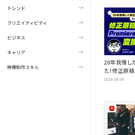
トレンド
クリエイティビティ
ビジネス
キャリア
20年我慢し
映像制作スキル
た！修正原稿を
変換する方
2026.08.05