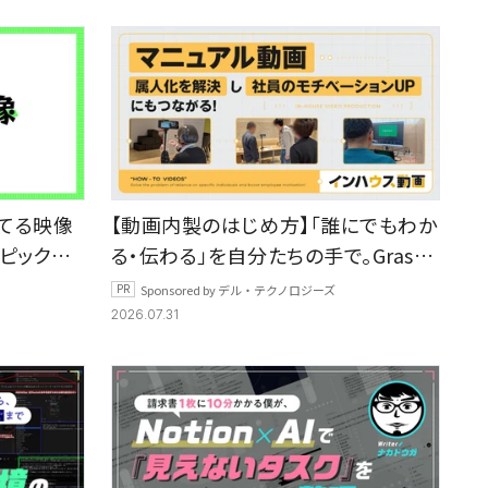
イケてる映像
【動画内製のはじめ方】「誰にでもわか
をピック
る・伝わる」を自分たちの手で。Grasol
動画内製チームが実践した、動画マ
Sponsored by デル・テクノロジーズ
ニュアル作りとその成果とは？
2026.07.31