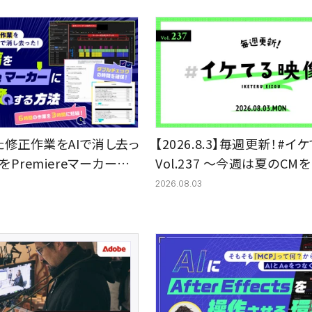
た修正作業をAIで消し去っ
【2026.8.3】毎週更新！#
Premiereマーカーに
Vol.237 〜今週は夏のCM
法
アップ
2026.08.03