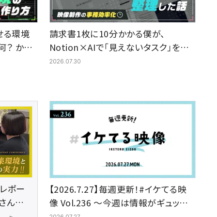
作させる環境
請求書1枚に10分かかる僕が、
何？ から、
Notion×AIで「見えないタスク」を整
理した話【映像制作の事務効率化】
2026.07.30
ceレポー
【2026.7.27】毎週更新！#イケてる映
織さんが
像 Vol.236 〜今週は情報がギュッと
境と、
詰まったミュージックビデオをピック
2026.07.27