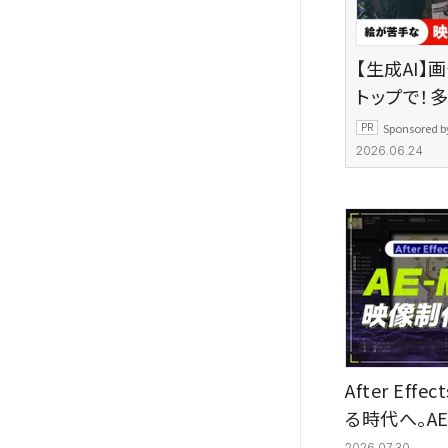
【生成AI】
トップで！
の頼れるツ
Sponsored b
ロにAdobe
2026.06.24
After Ef
る時代へ。A
の効率化
2026.07.30