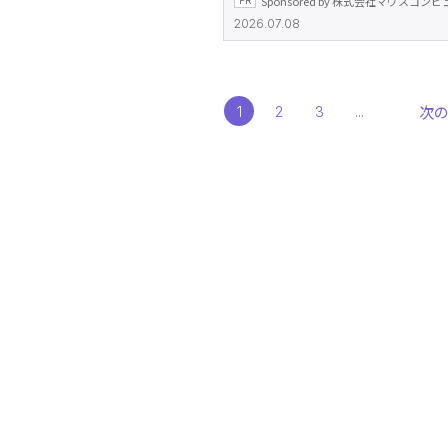
Sponsored by 株式会社マウスコン
DAIVシリーズの実力
2026.07.08
次
1
2
3
...