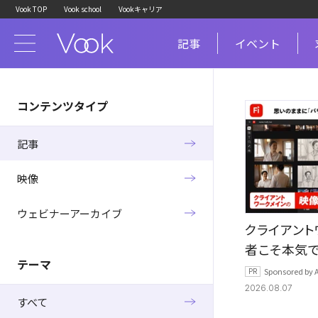
Vook TOP
Vook school
Vookキャリア
記事
イベント
コンテンツタイプ
記事
映像
ウェビナーアーカイブ
クライアント
者こそ本気で使
テーマ
とFirefly 
Sponsored by 
見えた"本当
2026.08.07
すべて