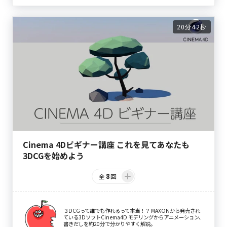
20分42秒
Cinema 4Dビギナー講座 これを見てあなたも
3DCGを始めよう
8
全
回
３DCGって誰でも作れるって本当！？ MAXONから発売され
ている3DソフトCinema4D モデリングからアニメーション、
書きだしを約20分で分かりやすく解説。