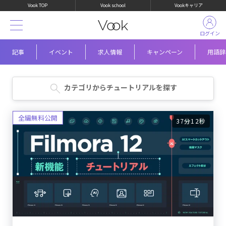
Vook TOP
Vook school
Vookキャリア
ログイン
記事
イベント
求人情報
キャンペーン
用語辞
カテゴリからチュートリアルを探す
37分12秒