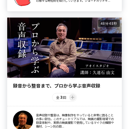
の様々な時短術を紹介していきます。ショートカットキ...
48分48秒
録音から整音まで、プロから学ぶ音声収録
3
全
回
音声収録や整音は、映像制作をやっていると非常に困ること
の多い部分。このチュートリアルでは、映画の撮影現場での
録音体制や、実際の映画撮影で使用しているマイクの種類や
機材、シーン別の録...