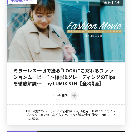
56分17秒
ミラーレス一眼で撮る“LOOKにこだわるファッ
ションムービー” ～撮影&グレーディングのTips
を徹底解説～ by LUMIX S1H【全8講座】
9
全
回
LOG収録やグレーディングを始めたい方は必見！ DaVinciでのグレー
ディング・肌の修正なども 4:2:2 10bit内部収録可能なLUMIX S1Hと
共に解説。