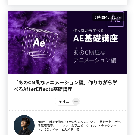
1時間43分14秒
「あのCM風なアニメーション編」作りながら学
べるAfterEffects基礎講座
4
全
回
How to AfterEffects!! 分かりにくい、AEの世界を一気に学べ
る基礎講座。 キーフレームアニメーション、トラックマッ
ト、３Dレイヤーとカメラ、等