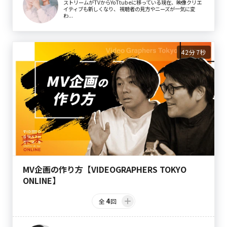
ストリームがTVからYoTtubeに移っている現在、映像クリエ
イティブも新しくなり、 視聴者の見方やニーズが一気に変
わ...
42分7秒
MV企画の作り方【VIDEOGRAPHERS TOKYO
ONLINE】
4
全
回