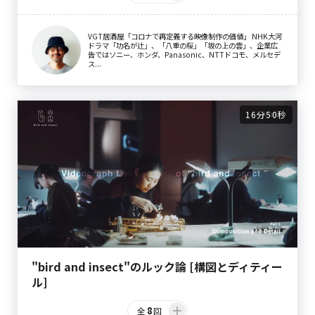
VGT居酒屋「コロナで再定義する映像制作の価値」 NHK大河
ドラマ「功名が辻」、「八重の桜」「坂の上の雲」、企業広
告ではソニー、ホンダ、Panasonic、NTTドコモ、メルセデ
ス...
16分50秒
"bird and insect"のルック論 [構図とディティー
ル]
8
全
回