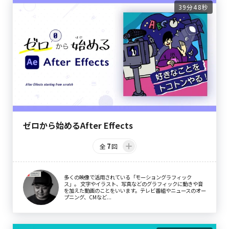
39分48秒
ゼロから始めるAfter Effects
7
全
回
多くの映像で活用されている「モーショングラフィック
ス」。 文字やイラスト、写真などのグラフィックに動きや音
を加えた動画のことをいいます。テレビ番組やニュースのオー
プニング、CMなど...