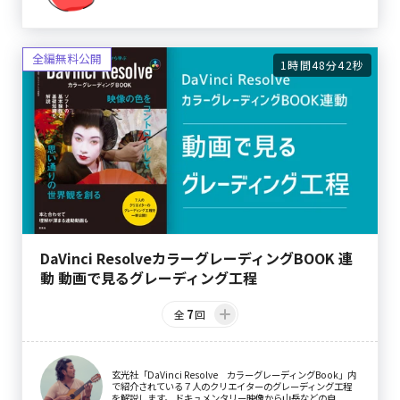
1時間48分42秒
DaVinci ResolveカラーグレーディングBOOK 連
動 動画で見るグレーディング工程
7
全
回
玄光社「DaVinci Resolve カラーグレーディングBook」内
で紹介されている７人のクリエイターのグレーディング工程
を解説します。 ドキュメンタリー映像から山岳などの自...