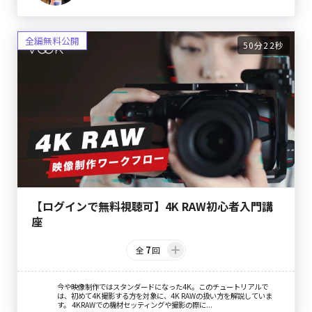
50分22秒
【ログインで無料視聴可】4K RAW初心者入門講
座
7
全
回
今や映像制作ではスタンダードになった4K。このチュートリアルで
は、初めて4K撮影する方を対象に、4K RAWの扱い方を解説していま
す。 4KRAWでの機材セッティングや撮影の際に...