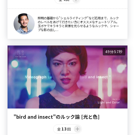
照明の基礎から”シェルライティング”など応用まで、ルック
のレベルをあげて行きたい方にオススメなチュートリアル。
玉ボケでキラキラと背景を光らせるようなルックや、シャー
プな影の出し...
49分57秒
"bird and insect"のルック論 [光と色]
13
全
回