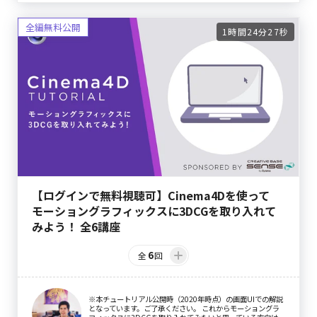
1時間24分27秒
【ログインで無料視聴可】Cinema4Dを使って
モーショングラフィックスに3DCGを取り入れて
みよう！ 全6講座
6
全
回
※本チュートリアル公開時（2020年時点）の画面UIでの解説
となっています。ご了承ください。 これからモーショングラ