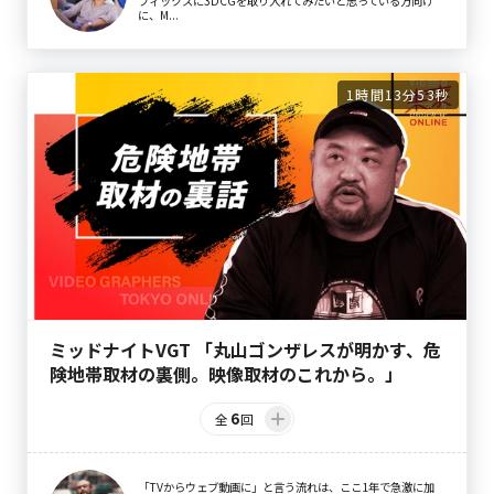
フィックスに3DCGを取り入れてみたいと思っている方向け
に、M...
1時間13分53秒
ミッドナイトVGT 「丸山ゴンザレスが明かす、危
険地帯取材の裏側。映像取材のこれから。」
6
全
回
「TVからウェブ動画に」と言う流れは、ここ1年で急激に加