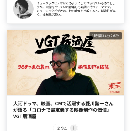
ミュージックビデオはどのようにして作られているのでしょ
うか。 映像をやっていれば誰しも疑問に持つテーマです。
ミュージックビデオは、他の映像と比較すると、創造性が高
く、抽象度が高い...
1時間34分26秒
大河ドラマ、映画、CMで活躍する菱川勢一さん
が語る「コロナで最定義する映像制作の価値」
VGT居酒屋
9
全
回