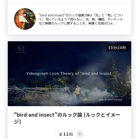
"bird and insect"のルック論第2弾は「光」と「色」につい
て。 知っているようで知らない、光、色、構図、ディテール
など映像のルックに関することを、映像と写真のCre...
55分20秒
"bird and insect"のルック論 [ルックとイメー
ジ]
12
全
回