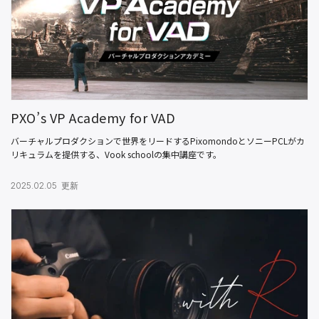
PXO’s VP Academy for VAD
バーチャルプロダクションで世界をリードするPixomondoとソニーPCLがカ
リキュラムを提供する、Vook schoolの集中講座です。
2025.02.05 更新