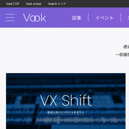
Vook TOP
Vook school
Vookキャリア
記事
イベント
過
一部画