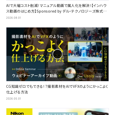
AIで大幅コスト削減！マニュアル動画で属人化を解決！【インハウ
ス動画のはじめ方】Sponsored by デル・テクノロジーズ株式会
社
2026.08.01
CG知識ゼロでもできる！？撮影素材をAIでVFXのようにかっこよく
仕上げる方法
2026.05.01