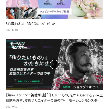
「心奪われる」3DCGのつくりかた
2021.12.01
【無料ログインで視聴可能】「作りたいもの」をかたちにする。-自主
規制を外す、変態クリエイターの頭の中-／モーションモンスター
アーカイブ
2021.07.01