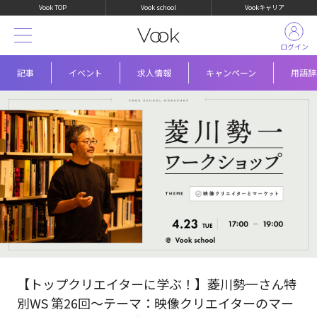
Vook TOP
Vook school
Vookキャリア
ログイン
記事
イベント
求人情報
キャンペーン
用語辞
【トップクリエイターに学ぶ！】菱川勢一さん特
別WS 第26回〜テーマ：映像クリエイターのマー