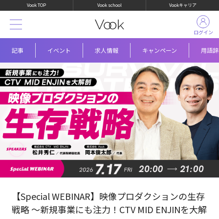
Vook TOP
Vook school
Vookキャリア
ログイン
記事
イベント
求人情報
キャンペーン
用語辞
【Special WEBINAR】映像プロダクションの生存
戦略 〜新規事業にも注力！CTV MID ENJINを大解