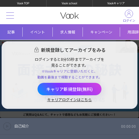
Vook TOP
Vook school
Vookキャリア
ログイン
記事
イベント
求人情報
キャンペーン
用語辞
新規登録してアーカイブをみる
ログインすると8分55秒までアーカイブを
見ることができます。
※Vookキャリアに登録いただくと、
動画を最後まで視聴することができます。
アーカイブを視聴する
キャリア新規登録(無料)
キャリアログインはこちら
自己紹介
00:00:00