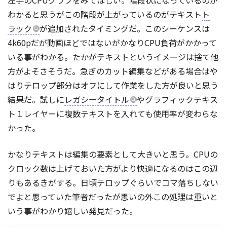
わかると思うがこの階段が上がっているのがテキスト
ト
ラック
が追加されたタイミングだ。このシーケンスは
4k60pだが動画ほどではないがかなりCPU負荷がかかって
いる事がわかる。たかがテキストというイメージは捨て他
方がよそさそうだ。急ぎのカット編集などがある場合はや
はりテロップ部分はオフにして作業をした方が良いと思う
結果だ。試しに
レガシータイトル
やグラフィックテキス
ト１レイヤーに複数テキストを入れても使用率が変わらな
かった。
かなりテキストは編集の要素として大きいと思う。CPUの
クロック数は上げておいた方がより快適になるのはこの辺
りもあるきがする。日頃テロップぐらいでコマ落ちしない
でよと思っていた筆者だったが思いの外この処理は重いと
いう事がわかり嬉しい発見だった。