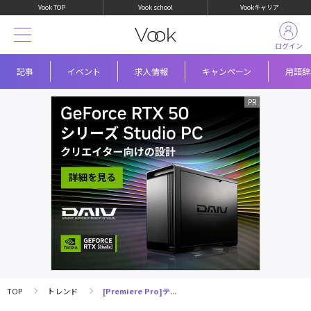
Vook TOP
Vook school
Vookキャリア
ログイン
記事
イベント
求人情報
キャンペーン
用語辞
TOP
トレンド
[Premiere Pro]テ...