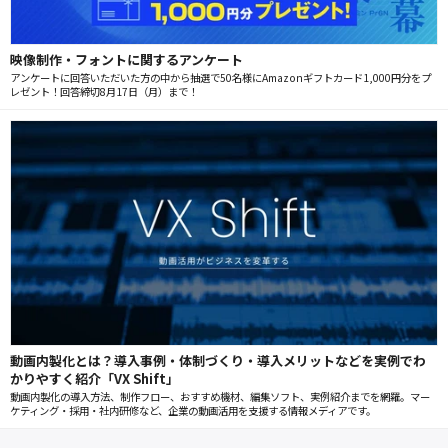
映像制作・フォントに関するアンケート
アンケートに回答いただいた方の中から抽選で50名様にAmazonギフトカード1,000円分をプ
レゼント！回答締切8月17日（月）まで！
動画内製化とは？導入事例・体制づくり・導入メリットなどを実例でわ
かりやすく紹介「VX Shift」
動画内製化の導入方法、制作フロー、おすすめ機材、編集ソフト、実例紹介までを網羅。マー
ケティング・採用・社内研修など、企業の動画活用を支援する情報メディアです。