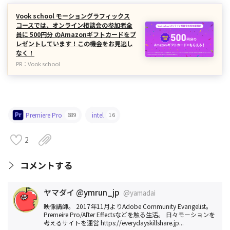
Vook school モーショングラフィックス
コースでは、オンライン相談会の参加者全
員に 500円分 のAmazonギフトカードをプ
レゼントしています！この機会をお見逃し
なく！
PR：Vook school
Premiere Pro
intel
689
16
2
コメントする
ヤマダイ @ymrun_jp
@yamadai
映像講師。 2017年11月よりAdobe Community Evangelist。
Premeire Pro/After Effectsなどを触る生活。 日々モーションを
考えるサイトを運営 https://everydayskillshare.jp...