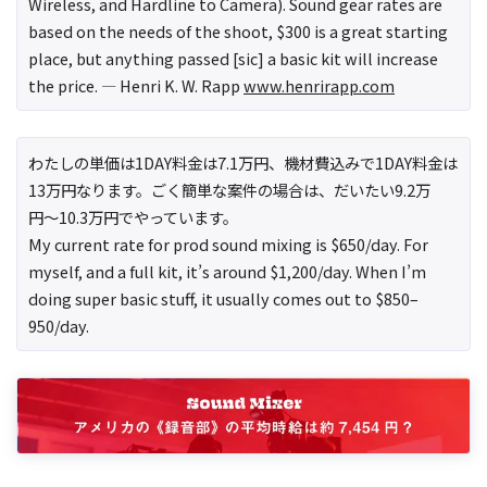
Wireless, and Hardline to Camera). Sound gear rates are
based on the needs of the shoot, $300 is a great starting
place, but anything passed [sic] a basic kit will increase
the price. — Henri K. W. Rapp
www.henrirapp.com
わたしの単価は1DAY料金は7.1万円、機材費込みで1DAY料金は
13万円なります。ごく簡単な案件の場合は、だいたい9.2万
円〜10.3万円でやっています。
My current rate for prod sound mixing is $650/day. For
myself, and a full kit, it’s around $1,200/day. When I’m
doing super basic stuff, it usually comes out to $850–
950/day.