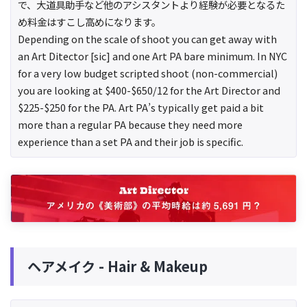
で、大道具助手など他のアシスタントより経験が必要となるた
め料金はすこし高めになります。
Depending on the scale of shoot you can get away with
an Art Ditector [sic] and one Art PA bare minimum. In NYC
for a very low budget scripted shoot (non-commercial)
you are looking at $400-$650/12 for the Art Director and
$225-$250 for the PA. Art PA’s typically get paid a bit
more than a regular PA because they need more
experience than a set PA and their job is specific.
ヘアメイク - Hair & Makeup