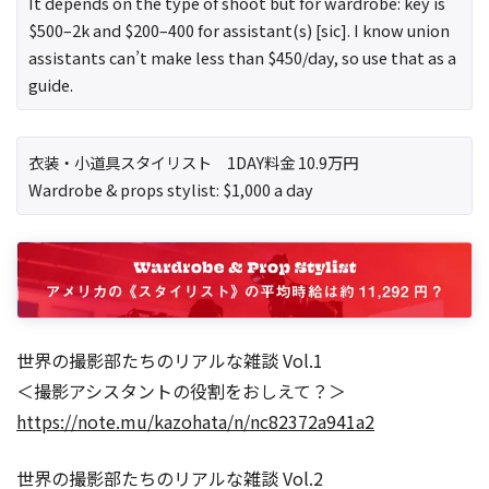
It depends on the type of shoot but for wardrobe: key is
$500–2k and $200–400 for assistant(s) [sic]. I know union
assistants can’t make less than $450/day, so use that as a
guide.
衣装・小道具スタイリスト 1DAY料金 10.9万円
Wardrobe & props stylist: $1,000 a day
世界の撮影部たちのリアルな雑談 Vol.1
＜撮影アシスタントの役割をおしえて？＞
https://note.mu/kazohata/n/nc82372a941a2
世界の撮影部たちのリアルな雑談 Vol.2