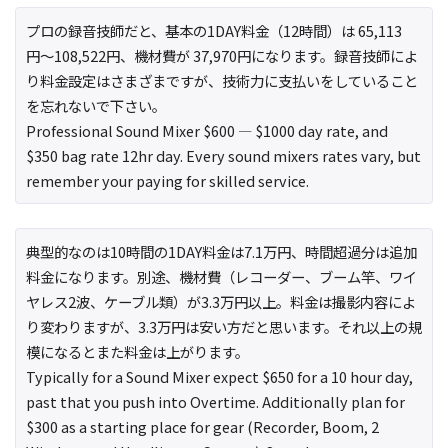
プロの録音技師だと、基本の1DAY料金（12時間）は 65,113
円〜108,522円、機材費が 37,970円になります。録音技師によ
り料金設定はさまざまですが、技術力に支払いをしていること
を忘れないで下さい。
Professional Sound Mixer $600 — $1000 day rate, and
$350 bag rate 12hr day. Every sound mixers rates vary, but
remember your paying for skilled service.
典型的なのは10時間の1DAY料金は7.1万円、時間超過分は追加
料金になります。別途、機材費（レコーダー、ブーム竿、ワイ
ヤレス2波、ケーブル類）が3.3万円以上。料金は撮影内容によ
り変わりますが、3.3万円は安い方だと思います。それ以上の規
模になるとまた料金は上がります。
Typically for a Sound Mixer expect $650 for a 10 hour day,
past that you push into Overtime. Additionally plan for
$300 as a starting place for gear (Recorder, Boom, 2