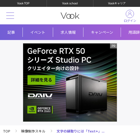
Vook TOP
Vook school
Vookキャリア
ログイン
記事
イベント
求人情報
キャンペーン
用語辞
TOP
映像制作スキル
文字の縁取りには「Text+」...