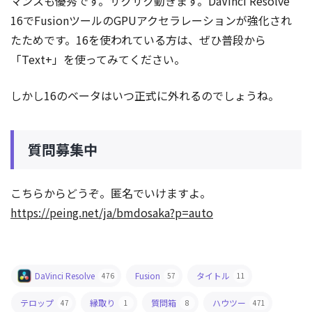
マンスも優秀です。サクサク動きます。DaVinci Resolve
16でFusionツールのGPUアクセラレーションが強化され
たためです。16を使われている方は、ぜひ普段から
「Text+」を使ってみてください。
しかし16のベータはいつ正式に外れるのでしょうね。
質問募集中
こちらからどうぞ。匿名でいけますよ。
https://peing.net/ja/bmdosaka?p=auto
DaVinci Resolve
Fusion
タイトル
476
57
11
テロップ
縁取り
質問箱
ハウツー
47
1
8
471