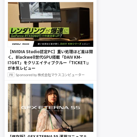
【NVIDIA Studio認定PC】重い処理ほど差は開
く。Blackwell世代GPU搭載「DAIV KM-
I7G6T」をクリエイティブクルー「TICKET:」
が本気レビュー
Sponsored by 株式会社マウスコンピューター
【保存版】GFX ETERNA 55 運用マニュアル