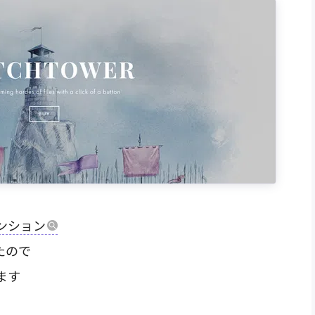
ンション
たので
ます