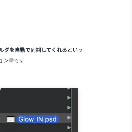
のフォルダを自動で同期してくれる
という
ョン
です