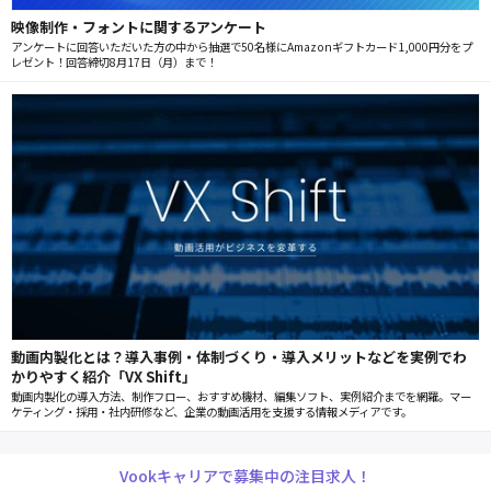
映像制作・フォントに関するアンケート
アンケートに回答いただいた方の中から抽選で50名様にAmazonギフトカード1,000円分をプ
レゼント！回答締切8月17日（月）まで！
動画内製化とは？導入事例・体制づくり・導入メリットなどを実例でわ
かりやすく紹介「VX Shift」
動画内製化の導入方法、制作フロー、おすすめ機材、編集ソフト、実例紹介までを網羅。マー
ケティング・採用・社内研修など、企業の動画活用を支援する情報メディアです。
Vookキャリアで募集中の注目求人！