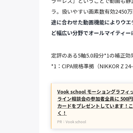
ラーレス」ということで動画も静
ラ。扱いやすい画素数有効2450
途に合わせた動画機能によりウエ
ど幅広い分野でオールマイティー
定評のある5軸5.0段分*1の補
*1：CIPA規格準拠（NIKKOR Z 
Vook school モーショングラ
ライン相談会の参加者全員に 500円
カードをプレゼントしています！
く！
PR：Vook school