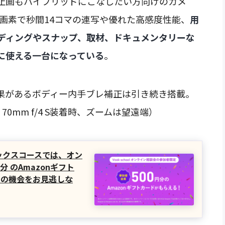
止画もハイブリッドにこなしたい方向けのカメ
万画素で秒間14コマの連写や優れた高感度性能、
用
ディングやスナップ、取材、ドキュメンタリーな
に使える一台になっている
。
正効果があるボディー内手ブレ補正は引き続き搭載。
24- 70mm f/4 S装着時、ズームは望遠端）
フィックスコースでは、オン
分 のAmazonギフト
この機会をお見逃しな