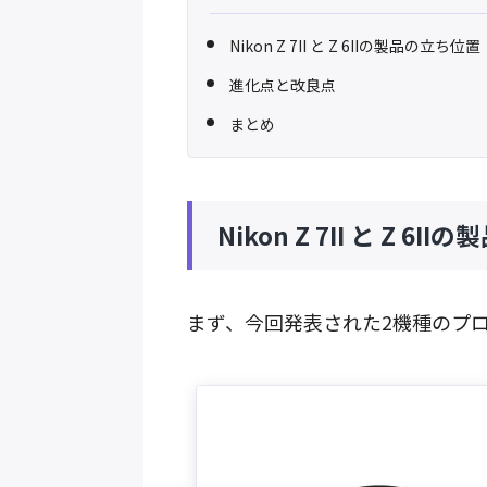
Nikon Z 7II と Z 6IIの製品の立ち位置
進化点と改良点
まとめ
Nikon Z 7II と Z 6
まず、今回発表された2機種のプ