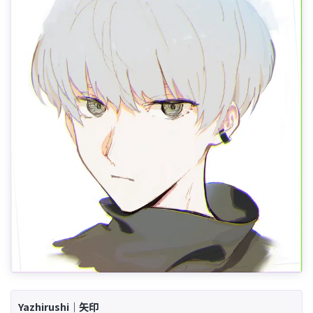
Yazhirushi｜矢印