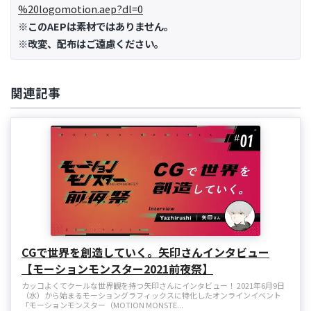
%20logomotion.aep?dl=0
※このAEPは素材ではありません。
※改変、配布はご遠慮ください。
関連記事
CGで世界を創造していく。矢印さんインタビュー
【モーションモンスター2021前夜祭】
カッコよくてクールな世界観を持つ矢印さんにインタビュー！ 2021年6月9日
（水）から始まるモーショングラフィックスに特化したオンラインイベント
「モーションモンスター（MOTION MONSTE...