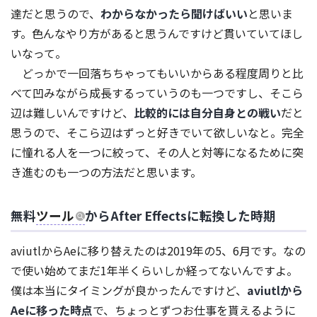
達だと思うので、
わからなかったら聞けばいい
と思いま
す。色んなやり方があると思うんですけど貫いていてほし
いなって。
どっかで一回落ちちゃってもいいからある程度周りと比
べて凹みながら成長するっていうのも一つですし、そこら
辺は難しいんですけど、
比較的には自分自身との戦い
だと
思うので、そこら辺はずっと好きでいて欲しいなと。完全
に憧れる人を一つに絞って、その人と対等になるために突
き進むのも一つの方法だと思います。
無料
ツール
からAfter Effectsに転換した時期
aviutlからAeに移り替えたのは2019年の5、6月です。なの
で使い始めてまだ1年半くらいしか経ってないんですよ。
僕は本当にタイミングが良かったんですけど、
aviutlから
Aeに移った時点
で、ちょっとずつお仕事を貰えるように