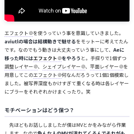
エフェクト
を使うっていう事を意識していきました。
aviutlの場合は結構動きで魅せる
をモットーに考えてたん
です。なのでもう動きは大丈夫っていう事にして、
Aeに
移った時には
エフェクト
をやろう
と。手探りで1個ずつ
調整レイヤー
、
シェイプレイヤー
、
平面レイヤー
を
用意してこの
エフェクト
何なんだろうって1個1個模索し
ました。被写界深度もかけすぎて重くなる時は各レイヤー
にブラーをそれぞれかけまくったり。笑
モチベーションはどう保つ？
先ほどもお話ししましたが僕はMVとかをみながら作業
します。なので
色んな人のMVが流れてくるんでそれがも