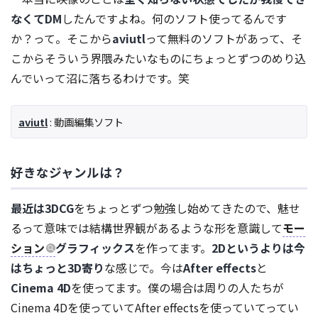
なくてDM
したんですよね。何のソフト使ってるんです
か？って。そこから
aviutl
って無料のソフトがあって、そ
こからそういう界隈みたいなものにちょっとずつのめり込
んでいって沼に落ちるわけです。笑
aviutl
: 動画編集ソフト
好きなジャンルは？
最近は3DCG
をちょっとずつ勉強し始めてきたので、魅せ
るって意味では結構世界観があるような形を意識して
モー
ション
グラフィックス
を作ってます。
2Dというよりは今
はちょっと3D寄り
な感じで。今は
After effects
と
Cinema 4D
を使ってます。僕の場合は周りの人たちが
Cinema 4Dを使っていてAfter effectsを使っていてってい