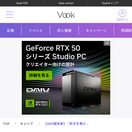
Vook TOP
Vook school
Vookキャリア
ログイン
記事
イベント
求人情報
キャンペーン
用語辞
TOP
キャリア
【AEP配布有】 “好きを貫け...