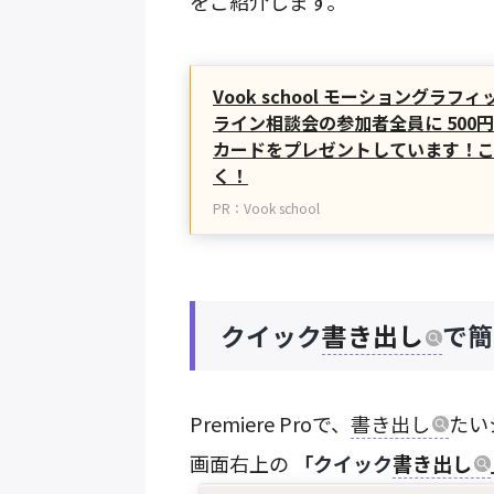
をご紹介します。
Vook school モーショングラ
ライン相談会の参加者全員に 500円
カードをプレゼントしています！
く！
PR：Vook school
クイック
書き出し
で簡
Premiere Proで、
書き出し
たい
画面右上の
「クイック
書き出し