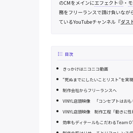
のCMをメインに
エフェクト
・
モ
務をフリーランスで請け負いながら、A
ているYouTubeチャンネル『
ダスト
目次
きっかけはニコニコ動画
“死ぬまでにしたいことリスト”を実
制作会社からフリーランスへ
VINYL店頭映像 「コンセプトはお
VINYL店頭映像 制作工程「動きに
効率もディテールもこだわるTeam OT
制作の肝はリサーチとリファレンス