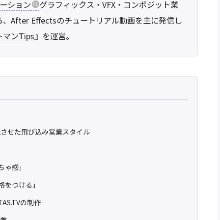
ーション
グラフィックス・VFX・コンポジット業
fter Effectsのチュートリアル動画を主に発信し
マンTips
』を運営。
現させた飛び込み営業スタイル
もちゃ感」
性格をつける」
AS.TVの制作
収集