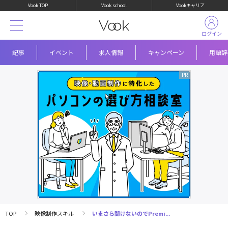
Vook TOP
Vook school
Vookキャリア
ログイン
記事
イベント
求人情報
キャンペーン
用語辞
TOP
映像制作スキル
いまさら聞けないのでPremi...