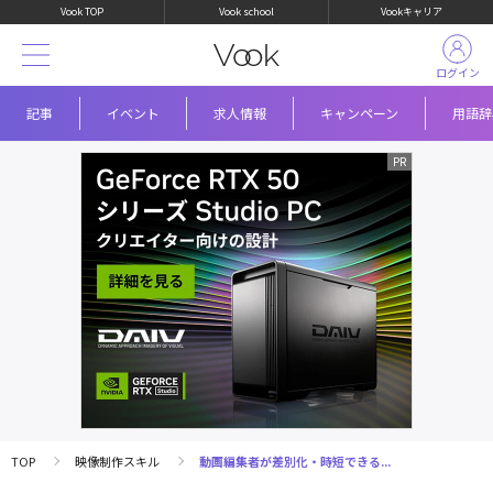
Vook TOP
Vook school
Vookキャリア
ログイン
記事
イベント
求人情報
キャンペーン
用語辞
TOP
映像制作スキル
動画編集者が差別化・時短できる...