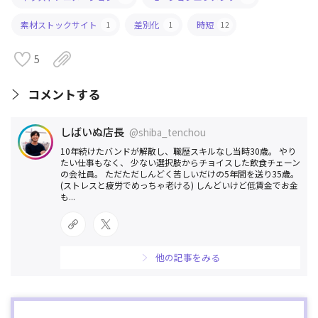
素材ストックサイト
差別化
時短
1
1
12
5
コメントする
しばいぬ店長
@shiba_tenchou
10年続けたバンドが解散し、職歴スキルなし当時30歳。 やり
たい仕事もなく、 少ない選択肢からチョイスした飲食チェーン
の会社員。 ただただしんどく苦しいだけの5年間を送り35歳。
(ストレスと疲労でめっちゃ老ける) しんどいけど低賃金でお金
も...
他の記事をみる