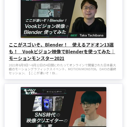
ここがスゴいぞ、Blender！ 使えるアドオン13選
も！ Vookビジョン映像でBlenderを使ってみた｜
モーションモンスター2021
2021年6月9日～6月12日の4日間にわたってオンラインで開催された日本最大
級のモーショングラフィックスイベント、MOTION MONSTER。 DAY3の最終
セッション、【ここが凄いぞ！Bl...