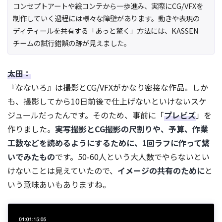
コンセプトアートや絵コンテから一歩進み、実際にCG/VFXを
制作していく過程には様々な障壁があります。動きや表現の
ディティールを共有する「あっと驚く」方法には、KASSEN
チームの試行錯誤の跡が見えました。
太田：
『なないろ』は撮影とCG/VFXがかなり密接な作品。しか
も、撮影してから10日前後で仕上げないといけないスケ
ジュールだったんです。そのため、事前に「
プレビズ
」を
作りました。
実写撮影とCG撮影の尺割りや、予算、作業
工数などを読めるようにするために、1回ラフに作って繋
いでみたもの
です。50-60人という大人数でやらないとい
けないことは見えていたので、
イメージの共有のために
と
いう意味あいもありますね。