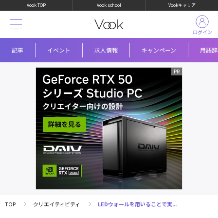
Vook TOP
Vook school
Vookキャリア
ログイン
記事
イベント
求人情報
キャンペーン
用語辞
TOP
クリエイティビティ
LEDウォールを用いることで実...