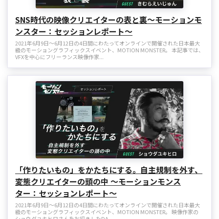
SNS時代の映像クリエイターの表と裏～モーションモ
ンスター：セッションレポート～
2021年6月9日～6月12日の4日間にわたってオンラインで開催された日本最大
級のモーショングラフィックスイベント、MOTION MONSTER。 本記事では、
VFXを中心にフリーランス映像作家...
「作りたいもの」をかたちにする。自主規制を外す、
変態クリエイターの頭の中 ～モーションモンス
ター：セッションレポート～
2021年6月9日～6月12日の4日間にわたってオンラインで開催された日本最大
級のモーショングラフィックスイベント、MOTION MONSTER。 映像作家の
ショウダユキヒロさんをお招きしたDA...