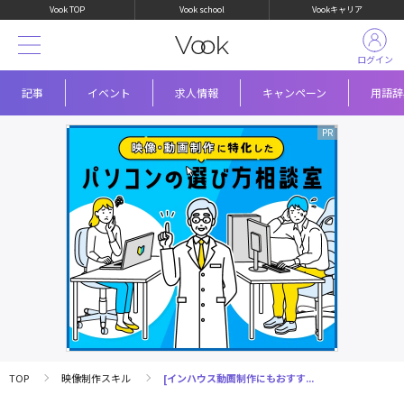
Vook TOP
Vook school
Vookキャリア
ログイン
記事
イベント
求人情報
キャンペーン
用語辞
TOP
映像制作スキル
[インハウス動画制作にもおすす...