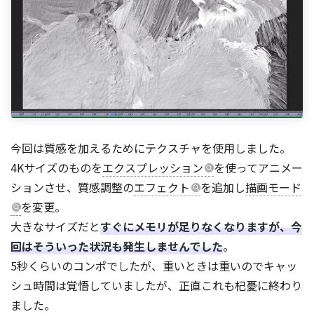
今回は質感を加えるためにテクスチャを使用しました。
4Kサイズのものを
エクスプレッション
を使ってアニメー
ションさせ、質感調整の
エフェクト
を追加し
描画モード
を変更。
大きなサイズだと
すぐにメモリが足りなくなりますが、今
回はそういった状況も発生しませんでした
。
5秒くらいのコンポでしたが、重いときは重いのでキャッ
シュ時間は覚悟していましたが、正直これも杞憂に終わり
ました。