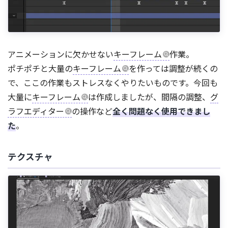
アニメーションに欠かせない
キーフレーム
作業。
ポチポチと大量の
キーフレーム
を作っては調整が続くの
で、ここの作業もストレスなくやりたいものです。今回も
大量に
キーフレーム
は作成しましたが、間隔の調整、
グ
ラフエディター
の操作など
全く問題なく使用できまし
た
。
テクスチャ