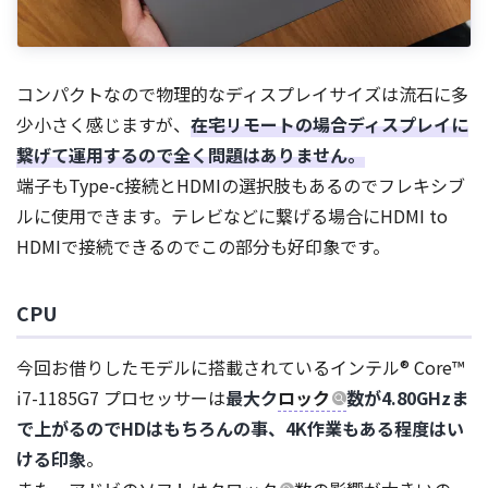
コンパクトなので物理的なディスプレイサイズは流石に多
少小さく感じますが、
在宅リモートの場合ディスプレイに
繋げて運用するので全く問題はありません。
端子もType-c接続とHDMIの選択肢もあるのでフレキシブ
ルに使用できます。テレビなどに繋げる場合にHDMI to
HDMIで接続できるのでこの部分も好印象です。
CPU
今回お借りしたモデルに搭載されているインテル® Core™
i7-1185G7 プロセッサーは
最大ク
ロック
数が4.80GHzま
で上がるのでHDはもちろんの事、4K作業もある程度はい
ける印象
。