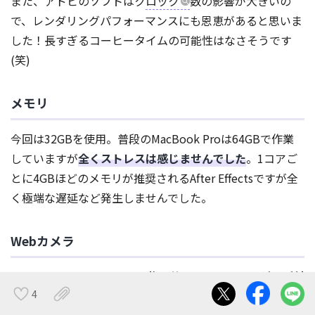
また、アドビのソフトはク
ロック
数の影響が大きいの
で、レンダリングパフォーマンスにも恩恵があると思いま
した！長すぎるコーヒータイムの可能性はなさそうです
(笑)
メモリ
今回は32GBを使用。普段のMacBook Proは64GBで作業
していますが
全くストレスは感じませんでした
。1コアご
とに4GBほどのメモリが推奨されるAfter Effectsですが全
く極端な遅延など発生しませんでした。
Webカメラ
このモデルは
Webカメラを物理的に閉じるスライダーが付
4
属
しています。リモートのミーティングが一般化した現