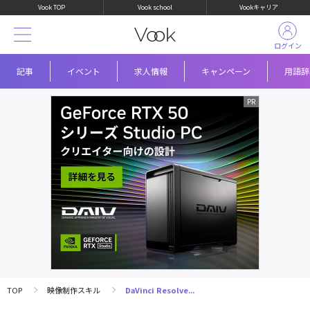
Vook TOP
Vook school
Vookキャリア
ログイン
記事
イベント
求人情報
キャンペーン
用語辞
TOP
映像制作スキル
DaVinci Resolve...