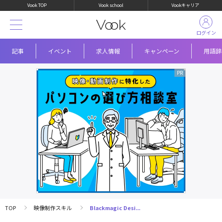
Vook TOP
Vook school
Vookキャリア
ログイン
記事
イベント
求人情報
キャンペーン
用語辞
TOP
映像制作スキル
Blackmagic Desi...