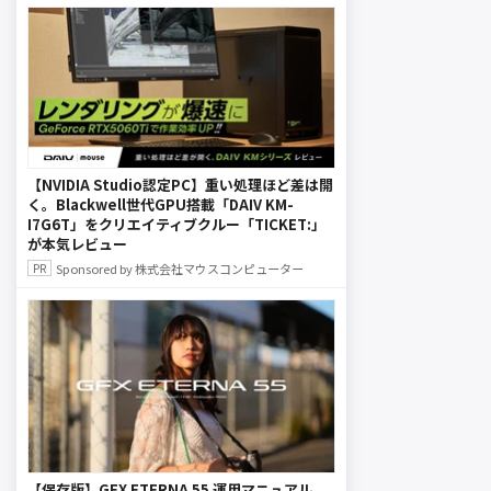
【NVIDIA Studio認定PC】重い処理ほど差は開
く。Blackwell世代GPU搭載「DAIV KM-
I7G6T」をクリエイティブクルー「TICKET:」
が本気レビュー
Sponsored by 株式会社マウスコンピューター
【保存版】GFX ETERNA 55 運用マニュアル