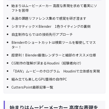
始まりはムービーメーカー 高度な表現を求めて着実にソ
フトを習得
永遠の課題リファレンス集めで感覚を研ぎ澄ます
シネマティック×Blender 1色ライティングの裏側
自主制作ならではの技術先行アプローチ
Blenderのショートカットは検索ツールを駆使してマス
ター！
超便利！Blender最強レンダラーと細部のオススメ仕様
CG制作の理解が深まるHoudini（経験者向け）
「DAIV」ムービーのホログラム Houdiniで立体感を実現
組み立ても楽しむGPU重視の自作PC
CuttersPoint最新記事一覧
始まりはムービーメーカー 高度な表現を