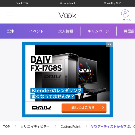
Vook TOP
Vook school
Vookキャリア
ログイン
記事
イベント
求人情報
キャンペーン
用語辞
TOP
クリエイティビティ
Cutters Point
VFXアーティストから学ぶ、C.