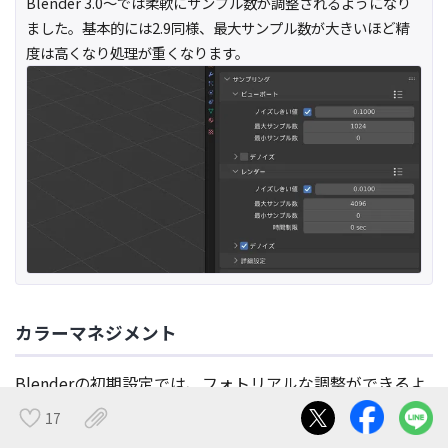
Blender 3.0～では柔軟にサンプル数が調整されるようになり
ました。基本的には2.9同様、最大サンプル数が大きいほど精
度は高くなり処理が重くなります。
カラーマネジメント
Blenderの初期設定では、フォトリアルな調整ができるよ
うに
色がぼんやり淡く変換される
ようになっています。反
17
面、思い通りの色を出す上でこれが邪魔になることも。不