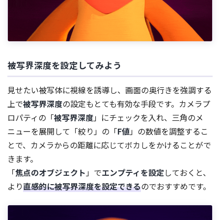
被写界深度を設定してみよう
見せたい被写体に視線を誘導し、画面の奥行きを強調する
上で
被写界深度
の設定もとても有効な手段です。カメラプ
ロパティの「
被写界深度
」にチェックを入れ、三角のメ
ニューを展開して「絞り」の「
F値
」の数値を調整するこ
とで、カメラからの距離に応じてボカしをかけることがで
きます。
「
焦点のオブジェクト
」で
エンプティを設定
しておくと、
より
直感的に被写界深度を設定できる
のでおすすめです。