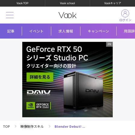
Vook TOP
Vook school
Vookキャリア
ログイン
記事
イベント
求人情報
キャンペーン
用語辞
TOP
映像制作スキル
Blender Debut! ...