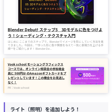
Blender Debut! ステップ5 3Dモデルに色をつけよ
う！シェーディング・テクスチャ入門
はじめに ここまでのステップで、Blenderでイメージを形にしていく方法を見
てきました。今回は、**作った形に色や質感を与えて一気に表現力を上げる手
順**をご紹介します！ Blender De...
Vook school モーショングラフィックス
コースでは、オンライン相談会の参加者全
員に 500円分 のAmazonギフトカードをプ
レゼントしています！この機会をお見逃し
なく！
PR：Vook school
ライト（照明）を追加しよう！