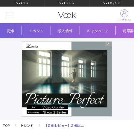
Vook TOP
Vook school
Vookキャリア
ログイン
記事
イベント
求人情報
キャンペーン
用語辞
TOP
トレンド
【Z 6Ⅱレビュー】Z 6Ⅱと...