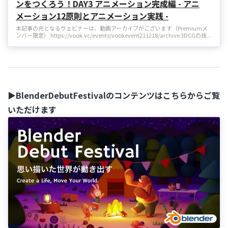
ンをつくろう！DAY3 アニメーション完成編 - アニ
メーション12原則とアニメーション実践 -
本記事の元となるウェビナーは、動画アーカイブがございます（Premiumメ
ンバー限定） https://vook.vc/events/vookevent211218/archive 3DCGの技...
▶BlenderDebutFestivalのコンテンツはこちらからご覧
いただけます