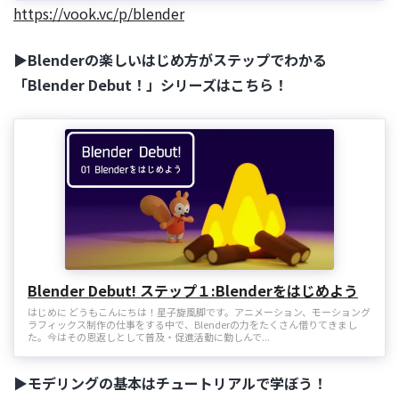
https://vook.vc/p/blender
▶Blenderの楽しいはじめ方がステップでわかる
「Blender Debut！」シリーズはこちら！
Blender Debut! ステップ１:Blenderをはじめよう
はじめに どうもこんにちは！星子旋風脚です。アニメーション、モーショング
ラフィックス制作の仕事をする中で、Blenderの力をたくさん借りてきまし
た。今はその恩返しとして普及・促進活動に勤しんで...
▶モデリングの基本はチュートリアルで学ぼう！