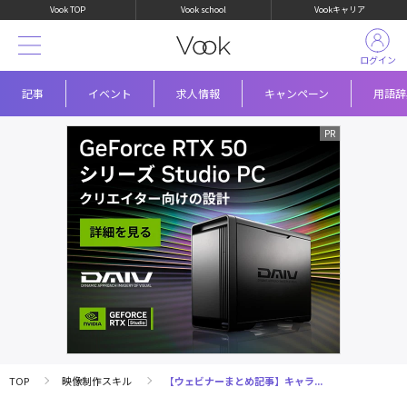
Vook TOP
Vook school
Vookキャリア
ログイン
記事
イベント
求人情報
キャンペーン
用語辞
TOP
映像制作スキル
【ウェビナーまとめ記事】キャラ...