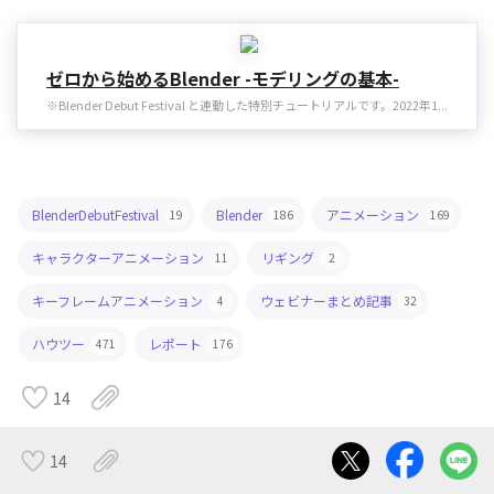
ゼロから始めるBlender -モデリングの基本-
※Blender Debut Festival と連動した特別チュートリアルです。2022年1...
BlenderDebutFestival
Blender
アニメーション
19
186
169
キャラクターアニメーション
リギング
11
2
キーフレームアニメーション
ウェビナーまとめ記事
4
32
ハウツー
レポート
471
176
14
コメントする
14