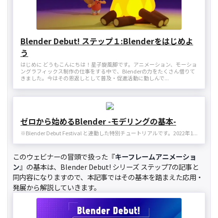
Blender Debut! ステップ１:Blenderをはじめよ
う
はじめに どうもこんにちは！星子旋風脚です。アニメーション、モーショ
ングラフィックス制作の仕事をする中で、Blenderの力をたくさん借りて
きました。今はその恩返しとして普及・促進活動に勤しんで...
ゼロから始めるBlender -モデリングの基本-
※Blender Debut Festival と連動した特別チュートリアルです。2022年1...
このウェビナーの冒頭で扱った『
キーフレームアニメーショ
ン
』の基本は、Blender Debut! シリーズ ステップ7の記事と
同内容になりますので、本記事ではその基本を踏まえた応用・
発展から解説していきます。