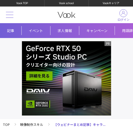
Vook TOP
Vook school
Vookキャリア
ログイン
記事
イベント
求人情報
キャンペーン
用語辞
TOP
映像制作スキル
【ウェビナーまとめ記事】キャラ...