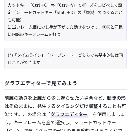
カットキー「Ctrl＋C」⇒「Ctrl＋V」でポーズをコピぺして設
定（ショートカットキー「Shift＋D」の「複製」でつくること
も可能）
1. 12フレーム目に少し手が下がった動きをつけて、③⑤と同様
に回転のキーフレームを打つ
(*)「タイムライン」「ドープシート」どちらでも基本的には同
じことができます
グラフエディターで見てみよう
前腕の動きを上腕から少し遅らせたい場合など、
動きの形
はそのままに、発生するタイミングだけ調整すること
も可
能です。この場合は「
グラフエディター
」を使用しましょ
う。キーフレームを全て選択し、ショートカットキー
「G、X」で同じグラフの形状のまま移動させることがで