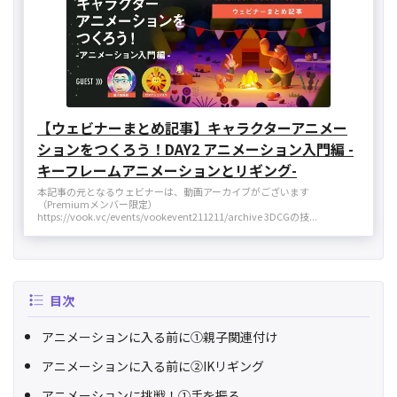
【ウェビナーまとめ記事】キャラクターアニメー
ションをつくろう！DAY2 アニメーション入門編 -
キーフレームアニメーションとリギング-
本記事の元となるウェビナーは、動画アーカイブがございます
（Premiumメンバー限定）
https://vook.vc/events/vookevent211211/archive 3DCGの技...
目次
アニメーションに入る前に①親子関連付け
アニメーションに入る前に②IKリギング
アニメーションに挑戦！①手を振る