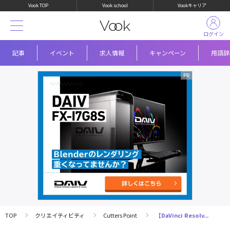
Vook TOP
Vook school
Vookキャリア
ログイン
記事
イベント
求人情報
キャンペーン
用語辞
TOP
クリエイティビティ
Cutters Point
【DaVinci Resolv...