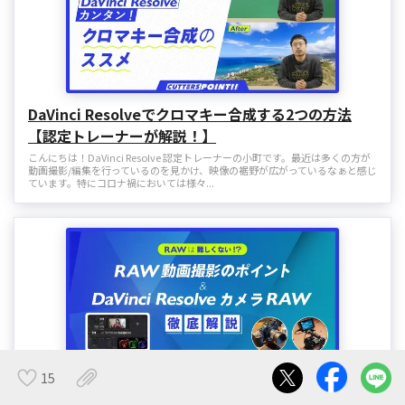
DaVinci Resolveでクロマキー合成する2つの方法
【認定トレーナーが解説！】
こんにちは！DaVinci Resolve 認定トレーナーの小町です。最近は多くの方が
動画撮影/編集を行っているのを見かけ、映像の裾野が広がっているなぁと感じ
ています。特にコロナ禍においては様々...
15
RAWは難しくない!? RAW動画撮影のポイントや