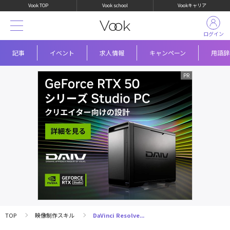
Vook TOP
Vook school
Vookキャリア
ログイン
記事
イベント
求人情報
キャンペーン
用語辞
TOP
映像制作スキル
DaVinci Resolve...