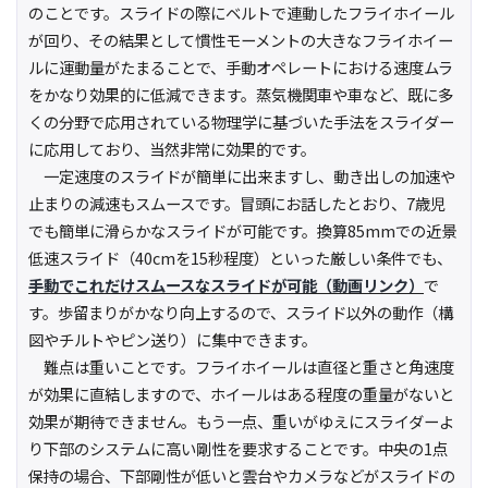
のことです。スライドの際にベルトで連動したフライホイール
が回り、その結果として慣性モーメントの大きなフライホイー
ルに運動量がたまることで、手動オペレートにおける速度ムラ
をかなり効果的に低減できます。蒸気機関車や車など、既に多
くの分野で応用されている物理学に基づいた手法をスライダー
に応用しており、当然非常に効果的です。
一定速度のスライドが簡単に出来ますし、動き出しの加速や
止まりの減速もスムースです。冒頭にお話したとおり、7歳児
でも簡単に滑らかなスライドが可能です。換算85mmでの近景
低速スライド（40cmを15秒程度）といった厳しい条件でも、
手動でこれだけスムースなスライドが可能（動画リンク）
で
す。歩留まりがかなり向上するので、スライド以外の動作（構
図やチルトやピン送り）に集中できます。
難点は重いことです。フライホイールは直径と重さと角速度
が効果に直結しますので、ホイールはある程度の重量がないと
効果が期待できません。もう一点、重いがゆえにスライダーよ
り下部のシステムに高い剛性を要求することです。中央の1点
保持の場合、下部剛性が低いと雲台やカメラなどがスライドの