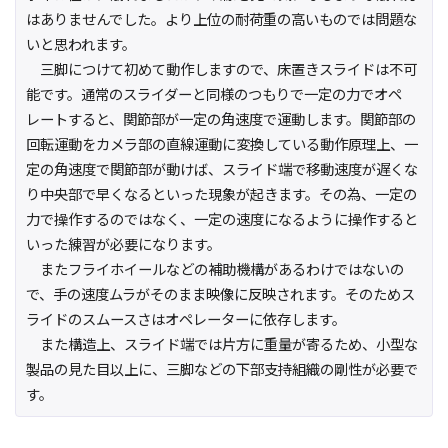
はありませんでした。より上位の耐荷重の高いものでは問題な
いと思われます。
三脚につけて初めて動作しますので、床置きスライドは不可
能です。通常のスライダーと同様のつもりで一定の力でオペ
レートすると、関節部が一定の角速度で運動します。関節部の
回転運動をカメラ部の直線運動に変換している動作原理上、一
定の角速度で関節部が動けば、スライド端で移動速度が遅くな
り中央部で早くなるといった現象が起きます。その為、一定の
力で操作するのではなく、一定の速度になるように操作すると
いった練習が必要になります。
またフライホイールなどの補助機構があるわけではないの
で、手の速度ムラがそのまま映像に反映されます。そのためス
ライドのスムースさはオペレーターに依存します。
また構造上、スライド端では片方に重量が寄るため、小型な
製品の見た目以上に、三脚などの下部支持組織の剛性が必要で
す。