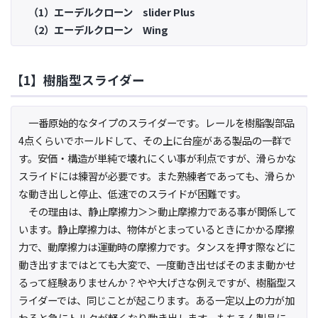
（1）エーデルクローン slider Plus
（2）エーデルクローン Wing
【1】樹脂型スライダー
一番原始的なタイプのスライダーです。レールを樹脂製部品
4点くらいでホールドして、その上に台座がある製品の一群で
す。安価・構造が単純で壊れにくい事が利点ですが、滑らかな
スライドには練習が必要です。また熟練者であっても、滑らか
な動き出しと停止、低速でのスライドが困難です。
その理由は、静止摩擦力＞＞動止摩擦力である事が関係して
います。静止摩擦力は、物体がとまっているときにかかる摩擦
力で、動摩擦力は運動時の摩擦力です。タンスを押す際などに
動き出すまではとても大変で、一度動き出せばそのまま動かせ
るって経験ありませんか？やや大げさな例えですが、樹脂型ス
ライダーでは、同じことが起こります。ある一定以上の力が加
わると急にトルクが軽くなり動き出します。もちろん製品に