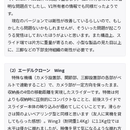
明な問題点でしたし、V1所有者の情報でも同様だったようで
す。
現在のバージョンでは剛性が改善しているらしいので、もし
かしたら問題ないかもしれませんが、そういった問題が起こり
うる覚悟はしておいたほうがよいと思います。また構造上、ス
ライド端では片方に重量が寄るため、小型な製品の見た目以上
に、三脚などの下部支持組織の剛性が必要です。
（2）エーデルクローン Wing
特殊な機構（カメラ設置部、関節部、三脚設置部の各部がベ
ルトで連動すること）で、カメラ部が一定方向を保ったまま、
収納長の4倍の移動距離を実現したスライダーです。特徴は何
よりも収納時に圧倒的にコンパクトなことと、前後スライドで
スライダー本体の映り込みが極めてしにくいことです。滑らか
さは質のよいベアリング型と同様と思います（友人に実機を貸
してもらった感想）。Wing3（耐荷重1.4Kg）に1.1Kg位では
水平は僅かに崩れましたが、映像を見て気になるような崩れ方