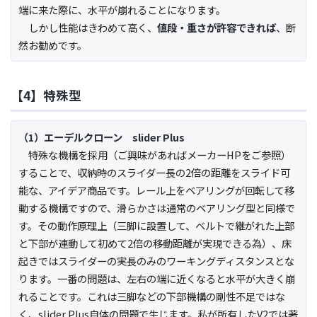
端に来た際に、水平が崩れることになります。
しかし性能はきわめて高く、
値段・重さが許容できれば
、断
然お勧めです。
【4】特殊型
（1）エーデルクローン slider Plus
特殊な機構を採用（ご興味があればメーカーHPをご参照）
することで、収納時のスライダー長の2倍の距離をスライド可
能な、アイデア商品です。レール上をベアリングが回転して移
動する機構ですので、滑らかさは通常のベアリング型と同様で
す。その動作原理上（三脚に設置して、ベルトで継がれた上部
と下部が連動して初めて2倍の移動距離が実現できる為）、床
起きではスライダーの実長のみのワーキングディスタンスとな
ります。一番の問題は、左右の端に近くなると水平が大きく崩
れることです。これは三脚などの下部機構の剛性不足ではな
く、slider Plus自体の問題で生じます。私が所有したV2では著