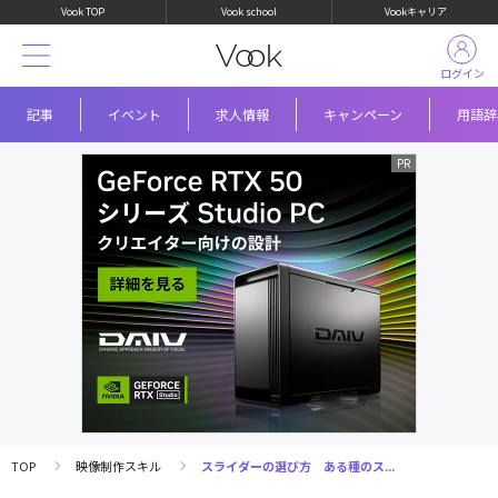
Vook TOP
Vook school
Vookキャリア
ログイン
記事
イベント
求人情報
キャンペーン
用語辞
TOP
映像制作スキル
スライダーの選び方 ある種のス...