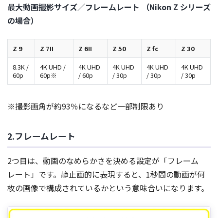
最大動画撮影サイズ／フレームレート （Nikon Z シリーズ
の場合）
Z 9
Z 7II
Z 6II
Z 50
Z fc
Z 30
8.3K /
4K UHD /
4K UHD
4K UHD
4K UHD
4K UHD
60p
60p※
/ 60p
/ 30p
/ 30p
/ 30p
※撮影画角が約93％になるなど一部制限あり
2.フレームレート
2つ目は、動画のなめらかさを決める設定が「フレーム
レート」です。静止画的に表現すると、1秒間の動画が何
枚の画像で構成されているかという意味合いになります。