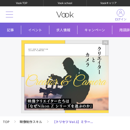
Vook TOP
Vook school
Vookキャリア
ログイン
記事
イベント
求人情報
キャンペーン
用語辞
TOP
映像制作スキル
【トリセツ Vol.1】ミラー...