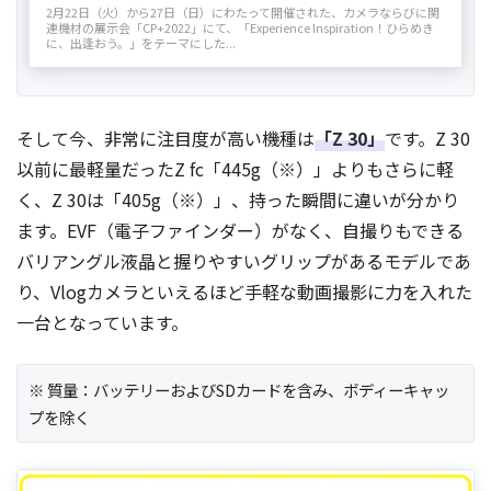
2月22日（火）から27日（日）にわたって開催された、カメラならびに関
連機材の展示会「CP+2022」にて、「Experience Inspiration！ひらめき
に、出逢おう。」をテーマにした...
そして今、非常に注目度が高い機種は
「Z 30」
です。Z 30
以前に最軽量だったZ fc「445g（※）」よりもさらに軽
く、Z 30は「405g（※）」、持った瞬間に違いが分かり
ます。EVF（電子ファインダー）がなく、自撮りもできる
バリアングル液晶と握りやすいグリップがあるモデルであ
り、Vlogカメラといえるほど手軽な動画撮影に力を入れた
一台となっています。
※ 質量：バッテリーおよびSDカードを含み、ボディーキャッ
プを除く