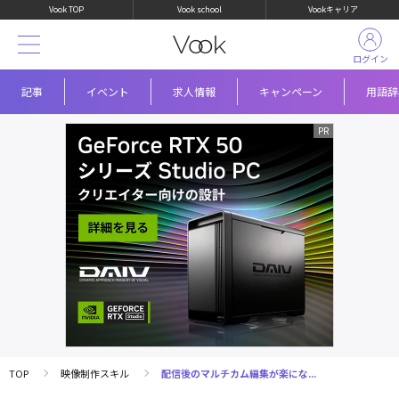
Vook TOP
Vook school
Vookキャリア
ログイン
記事
イベント
求人情報
キャンペーン
用語辞
TOP
映像制作スキル
配信後のマルチカム編集が楽にな...