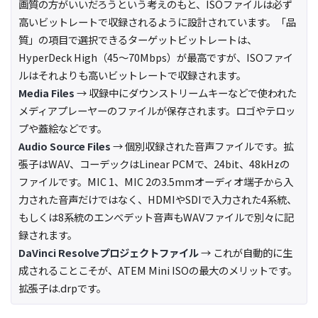
画質の方がいいだろうという考えのもと、ISOファイルは必ず
高いビットレートで収録されるように設計されています。「品
質」の項目で選択できるターゲットビットレートは、
HyperDeck High（45〜70Mbps）が最高ですが、ISOファイ
ルはそれよりも高いビットレートで収録されます。
Media Files
→ 収録中にダウンストリームキーなどで使われた
メディアプレーヤーのファイルが保存されます。ロゴやテロッ
プや蓋絵などです。
Audio Source Files
→ 個別収録された音声ファイルです。拡
張子はWAV、コーデックはLinear PCMで、24bit、48kHzの
ファイルです。MIC 1、MIC 2の3.5mmオーディオ端子から入
力された音声だけではなく、HDMIやSDIで入力された4系統、
もしくは8系統のエンべデット音声もWAVファイルで別々に記
録されます。
DaVinci Resolveプロジェクトファイル
→ これが自動的に生
成されることこそが、ATEM Mini ISOの最大のメリットです。
拡張子は.drpです。