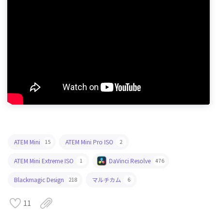
ATEM Mini
ATEM Mini Pro ISO
15
2
ATEM Mini Extreme ISO
DaVinci Resolve
1
476
Blackmagic Design
マルチカム
218
6
11