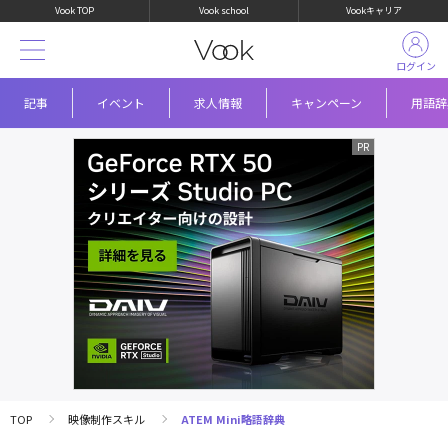
Vook TOP
Vook school
Vookキャリア
ログイン
記事
イベント
求人情報
キャンペーン
用語辞
TOP
映像制作スキル
ATEM Mini略語辞典