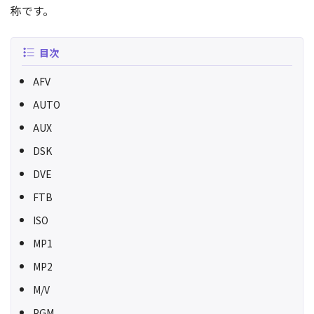
称です。
目次
AFV
AUTO
AUX
DSK
DVE
FTB
ISO
MP1
MP2
M/V
PGM