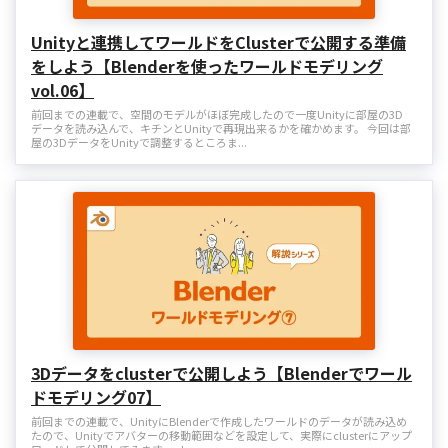
Unityと連携してワールドをClusterで公開する準備
をしよう【Blenderを使ったワールドモデリング
vol.06】
前回までの連載で、空間のモデルがほぼ完成したので一度Unityに部屋の3D
データを読み込んで、キチンとUnityで再現出来るかを確かめます。 今回は部
屋の3DデータをUnityで調整するところま...
3Dデータをclusterで公開しよう【Blenderでワール
ドモデリング07】
前回までの連載で、UnityにBlenderで作成したワールドのデータが読み込め
たので、Unityでアバターの移動範囲などを設定して、実際にclusterにアップ