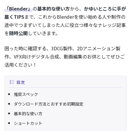
「Blender」
の
基本的な使い方
から、
かゆいところに手が
届くTIPS
まで、これからBlenderを使い始める人や制作の
途中でつまずいてしまった人に役立つ様々なナレッジ記事
を
随時公開
していきます。
困った時に確認する、3DCG製作、2Dアニメーション製
作、VFX向けデジタル合成、動画編集のお供としてぜひご
活用ください！
目次
推奨スペック
ダウンロード方法とおすすめ初期設定
基本的な使い方
ショートカット