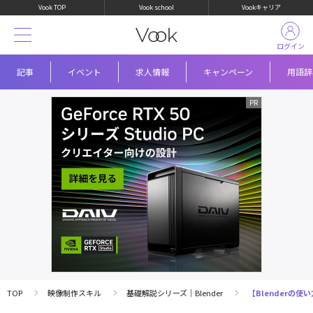
Vook TOP
Vook school
Vookキャリア
ログイン
記事
イベント
求人情報
キャンペーン
用語辞
TOP
映像制作スキル
基礎解説シリーズ｜Blender
【Blenderの使い