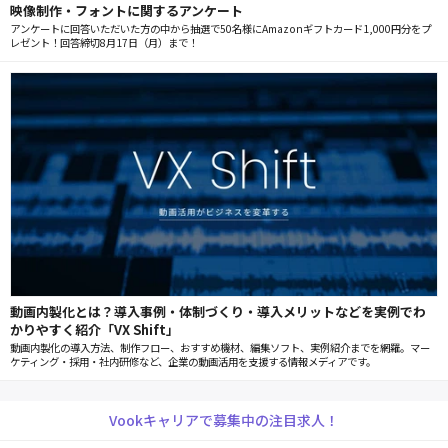
映像制作・フォントに関するアンケート
アンケートに回答いただいた方の中から抽選で50名様にAmazonギフトカード1,000円分をプ
レゼント！回答締切8月17日（月）まで！
動画内製化とは？導入事例・体制づくり・導入メリットなどを実例でわ
かりやすく紹介「VX Shift」
動画内製化の導入方法、制作フロー、おすすめ機材、編集ソフト、実例紹介までを網羅。マー
ケティング・採用・社内研修など、企業の動画活用を支援する情報メディアです。
Vookキャリアで募集中の注目求人！