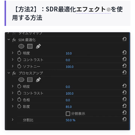
【方法2】：SDR最適化
エフェクト
を使
用する方法