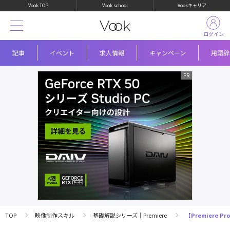
Vook TOP
Vook school
Vookキャリア
ログイン
記事
イベント
求人情報
キャンペーン
用語辞
TOP
映像制作スキル
基礎解説シリーズ｜Premiere
【Premiere Pro】