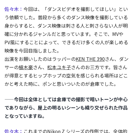
佐々木：
今回は、「ダンスビデオを撮影してほしい」とい
う依頼でした。普段から多くのダンス映像を撮影している
身からすると、ダンス映像は刺さる人と刺さらない人が明
確に分かれるジャンルだと思っています。そこで、MVや
PV風にすることによって、できるだけ多くの人が楽しめる
映像を今回目指しました。
出演をお願いしたのはラッパーの
KEN THE 390
さん、ダン
サーの
植木豪
さん、
松本ユキ子
さんのお三方です。皆さん
が得意とするヒップホップの空気を感じられる場所はどこ
かと考えた時に、ポンと思いついたのが倉庫でした。
——今回は全体としては倉庫での撮影で暗いトーンが中心
でありながら、屋上の明るいシーンも織り交ぜられた作品
となっていますね。
佐々木：
これまでのNikon Z シリーズの作例では、全体的