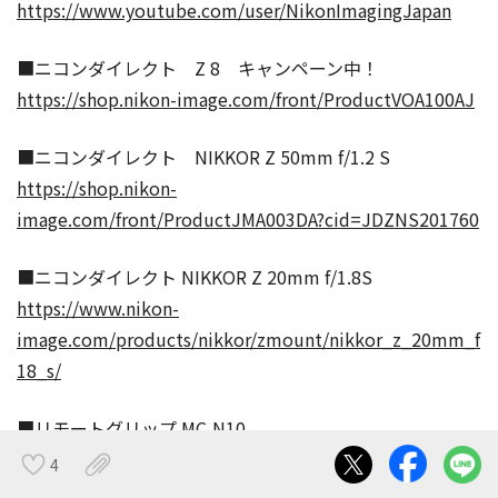
https://www.youtube.com/user/NikonImagingJapan
■ニコンダイレクト Z 8 キャンペーン中！
https://shop.nikon-image.com/front/ProductVOA100AJ
■ニコンダイレクト NIKKOR Z 50mm f/1.2 S
https://shop.nikon-
image.com/front/ProductJMA003DA?cid=JDZNS201760
■ニコンダイレクト NIKKOR Z 20mm f/1.8S
https://www.nikon-
image.com/products/nikkor/zmount/nikkor_z_20mm_f
18_s/
■リモートグリップ MC-N10
https://shop.nikon-image.com/front/ProductVDR009AA
4