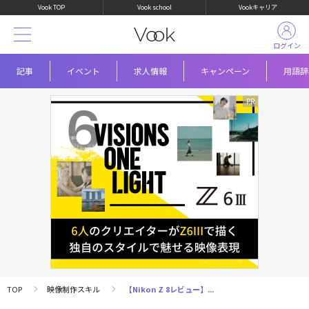
Vook TOP
Vook school
Vookキャリア
ログイン
記事
イベント
求人情報
キャンペーン
用語辞
TOP
映像制作スキル
【Nikon Z 8レビュー】...