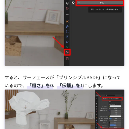
すると、サーフェースが「プリンシプルBSDF」になって
いるので、
「粗さ」を0
、
「伝播」を1
にします。