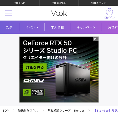
Vook TOP
Vook school
Vookキャリア
ログイン
記事
イベント
求人情報
キャンペーン
用語辞
TOP
映像制作スキル
基礎解説シリーズ｜Blender
【Blender】ガラ