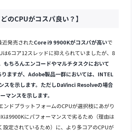
どのCPUがコスパ良い？】
極最近発売された
Core i9 9900Kがコスパが高い
で
Uは6コア12スレッドに抑えられていましたが、8
。
もちろんエンコードやマルチタスクにおいて
ありますが、Adobe製品一群においては、INTEL
を示します。ただしDaVinci Resolveの場合
ォーマンスを示します。
エンドプラットフォームのCPUが選択枝にあがり
00Xは9900Kにパフォーマンスで劣るため（理由は
高く設定されているため）に、より多コアのCPUが