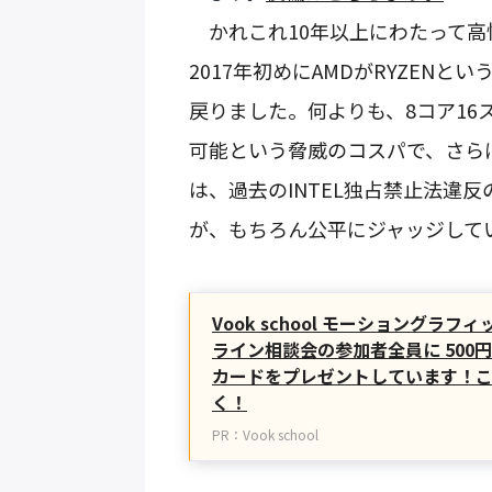
かれこれ10年以上にわたって高性
2017年初めにAMDがRYZENと
戻りました。何よりも、8コア16ス
可能という脅威のコスパで、さら
は、過去のINTEL独占禁止法違
が、もちろん公平にジャッジして
Vook school モーショングラ
ライン相談会の参加者全員に 500円
カードをプレゼントしています！
く！
PR：Vook school