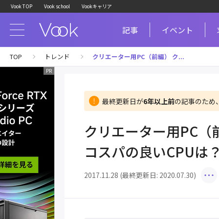
Vook TOP
Vook school
Vookキャリア
記事
イベント
TOP
トレンド
クリエーター用PC（前編） ク...
最終更新日が
6年以上前
の記事のため
クリエーター用PC（
コスパの良いCPUは
2017.11.28 (最終更新日: 2020.07.30)