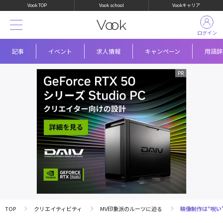
Vook TOP
Vook school
Vookキャリア
ログイン
記事
イベント
求人情報
キャンペーン
用語辞
TOP
クリエイティビティ
MV印象派のルーツに迫る
映像制作は“呪い”