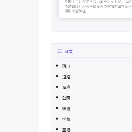
り離すことができないエチケットだ。 ロ
の誘致は利用者や観光客の増加を図れる一
撮影は近隣住...
目次
河川
道路
海岸
公園
鉄道
学校
空港