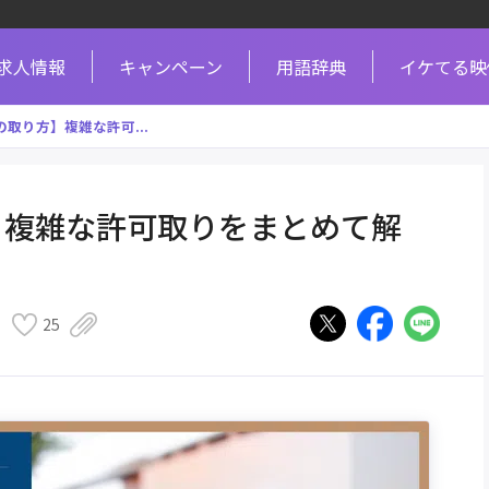
求人情報
キャンペーン
用語辞典
イケてる映
取り方】複雑な許可...
】複雑な許可取りをまとめて解
25