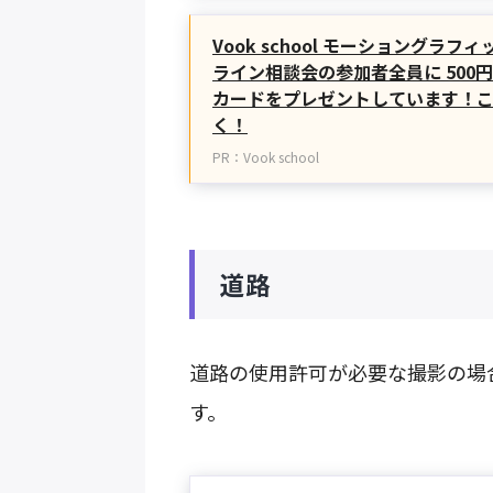
Vook school モーショングラ
ライン相談会の参加者全員に 500円
カードをプレゼントしています！
く！
PR：Vook school
道路
道路の使用許可が必要な撮影の場
す。