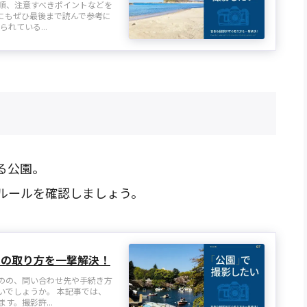
順、注意すべきポイントなどを
にもぜひ最後まで読んで参考に
れている...
る公園。
ルールを確認しましょう。
可の取り方を一撃解決！
のの、問い合わせ先や手続き方
いでしょうか。 本記事では、
。撮影許...