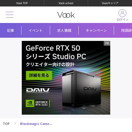
Vook TOP
Vook school
Vookキャリア
ログイン
記事
イベント
求人情報
キャンペーン
用語辞
TOP
Blackmagic Came...