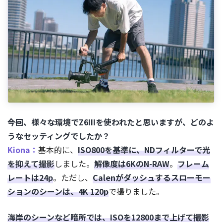
――今回、様々な環境でZ6IIIを使われたと思いますが、どのよ
うなセッティングでしたか？
Kiona：
基本的に、
ISO800を基準に、NDフィルターで光
を抑えて撮影
しました。
解像度は6KのN-RAW
。
フレーム
レートは24p
。ただし、
Calenがダッシュするスローモー
ションのシーンは、4K 120p
で撮りました。
海岸のシーンなど暗所では、ISOを12800まで上げて撮影