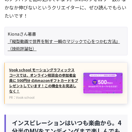
かなか伸びないというクリエイターに、ぜひ読んでもらい
たいです！
Kionaさん著書
『縦型動画で世界を制す 一瞬のマジックで心をつかむ方法』
（技術評論社）
Vook school モーショングラフィックス
コースでは、オンライン相談会の参加者全
員に 500円分 のAmazonギフトカードをプ
レゼントしています！この機会をお見逃し
なく！
PR：Vook school
インスピレーションはいつも楽曲から。4
分半のMVをエンディングまで楽しんでも