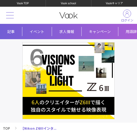
Vook TOP
Vook school
Vookキャリア
ログイン
記事
イベント
求人情報
キャンペーン
用語辞
TOP
【Nikon Z6IIIインタ...