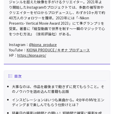
ジャンルを超えた映像を手がけるクリエイター。2021年よ
り開始したInstagramのプロジェクトでは、多数の被写体や
クリエイターをゼロからプロデュースし、わずか10ヶ月で約
40万人のフォロワーを獲得。2023年には「-Nikon
Presents- Vertical Movie Award 2023」にて準グランプリを
受賞。著書に『縦型動画で世界を制す～一瞬のマジックで心
をつかむ方法』（技術評論社）がある。
Instagram：
@kiona_produce
YouTube：
KIONA PRODUCE / キオナ プロデュース
HP：
https://kiona.pro/
目次
大事なのは、作品を最後まで飽きずに見てもらうこと。そ
のノウハウを詰め込んだ書籍も出版
インスピレーションはいつも楽曲から。4分半のMVをエン
ディングまで楽しんでもらう仕掛けとは？
猛暑日の撮影は時間との闘い！ 短時間で確実に撮影を成